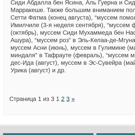
Сиди Абдалла бен Ясина, Аль Гуерна и Си
Марракеше. Также большим вниманием по
Сетти Фатма (конец августа), “муссем пом
Имилчиле (3-я неделя сентября), “муссем 
(октябрь), муссем Сиди Мухаммеда бен Нас
Ашура), “муссем роз” в Эль-Келаа-де-Мгуна
муссем Асни (июнь), муссем в Гулимине (м
миндаля” в Тафрауте (февраль), “муссем м
дес-Ида (август), муссем в Эс-Сувейра (ма
Урика (август) и др.
Страница 1 из 3
1
2
3
»