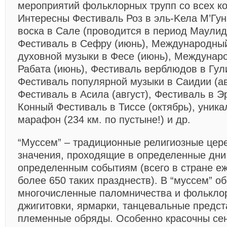
мероприятий фольклорных трупп со всех к
Интересны Фестиваль Роз в эль-Kела M’Гун
воска в Сале (проводится в период Маули
Фестиваль в Сефру (июнь), Международны
духовной музыки в Фесе (июнь), Междунар
Рабата (июнь), Фестиваль верблюдов в Гул
Фестиваль популярной музыки в Саидии (ав
Фестиваль в Асила (август), Фестиваль в Э
Конный Фестиваль в Тиссе (октябрь), уник
марафон (234 км. по пустыне!) и др.
“Муссем” – традиционные религиозные цер
значения, проходящие в определенные дн
определенным событиям (всего в стране е
более 650 таких празднеств). В “муссем” о
многочисленные паломничества и фолькло
джигитовки, ярмарки, танцевальные предст
племенные обряды. Особенно красочны се