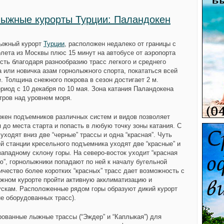
ыжные курорты Турции: Паландокен
лыжный курорт
Турции
, расположен недалеко от границы с
олета из Москвы плюс 15 минут на автобусе от аэропорта
сть благодаря разнообразию трасс легкого и среднего
 или новичка азам горнолыжного спорта, покататься всей
. Толщина снежного покрова в сезон достигает 2 м.
риод с 10 декабря по 10 мая. Зона катания Паландокена
тров над уровнем моря.
окен подъемников различных систем и видов позволяет
до места старта и попасть в любую точку зоны катания. С
уходят вниз две “черные” трассы и одна “красная”. Чуть
й станции кресельного подъемника уходят две “красные” и
-западному склону горы. На северо-восток уходит “красная
ую”, горнолыжники попадают по ней к началу бугельной
ичество более коротких “красных” трасс дает возможность с
жном курорте пройти активную акклиматизацию и
ускам. Расположенные рядом горы образуют дикий курорт
е оборудованных трасс).
рованные лыжные трассы (“Эждер” и “Каплыкая”) для