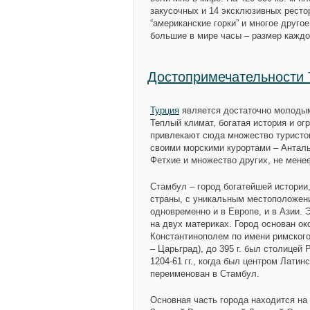
закусочных и 14 эксклюзивных рестор
“американские горки” и многое друг
большие в мире часы – размер каждо
Достопримечательности 
Турция
является достаточно молоды
Теплый климат, богатая история и о
привлекают сюда множество туристов
своими морскими курортами – Анталь
Фетхие и множество других, не мене
Стамбул
– город богатейшей истории
страны, с уникальным местоположен
одновременно и в Европе, и в Азии. 
на двух материках. Город основан окол
Константинополем по имени римского
– Царьград), до 395 г. был столицей 
1204-61 гг., когда был центром Латин
переименован в Стамбул.
Основная часть города находится на