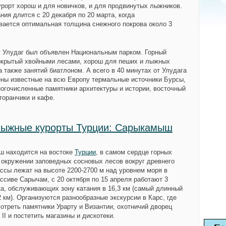
урорт хорош и для новичков, и для продвинутых лыжников.
ния длится с 20 декабря по 20 марта, когда
вается оптимальная толщина снежного покрова около 3
гг Улудаг был объявлен Национальным парком. Горный
окрытый хвойными лесами, хорош для пеших и лыжных
а также занятий биатлоном. А всего в 40 минутах от Улудага
ны известные на всю Европу термальные источники Бурсы,
ногочисленные памятники архитектуры и истории, восточный
торанчики и кафе.
лыжные курорты Турции: Сарыкамыш
 находится на востоке
Турции
, в самом сердце горных
в окружении заповедных сосновых лесов вокруг древнего
ассы лежат на высоте 2200-2700 м над уровнем моря в
ассиве
Сарычам
, с 20 октября по 15 апреля работают 3
а, обслуживающих зону катания в 16,3 км (самый длинный
,2 км). Организуются разнообразные экскурсии в
Карс
, где
отреть памятники Урарту и Византии,
охотничий дворец
II
и постетить магазины и дискотеки.