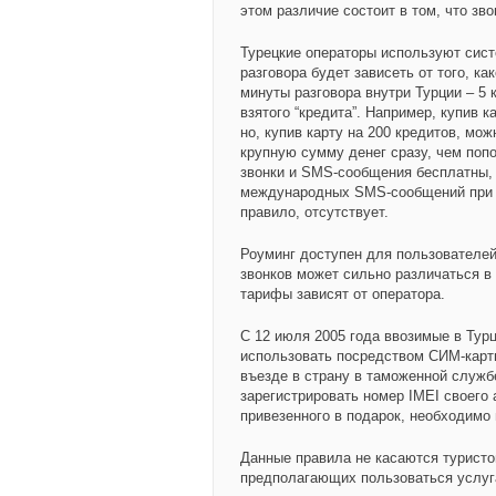
этом различие состоит в том, что зв
Турецкие операторы используют сист
разговора будет зависеть от того, к
минуты разговора внутри Турции – 5 
взятого “кредита”. Например, купив к
но, купив карту на 200 кредитов, мо
крупную сумму денег сразу, чем по
звонки и SMS-сообщения бесплатны, 
международных SMS-сообщений при п
правило, отсутствует.
Роуминг доступен для пользователей
звонков может сильно различаться в
тарифы зависят от оператора.
С 12 июля 2005 года ввозимые в Тур
использовать посредством СИМ-карты
въезде в страну в таможенной служб
зарегистрировать номер IMEI своего 
привезенного в подарок, необходим
Данные правила не касаются туристо
предполагающих пользоваться услуг