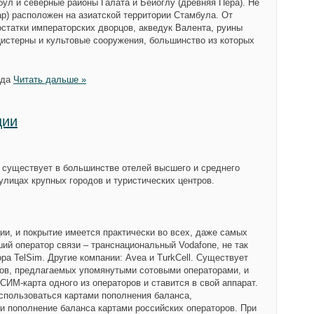
ул и северные районы Галата и Бейоглу (древняя Пера). Не
ар) расположен на азиатской территории Стамбула. От
остатки императорских дворцов, акведук Валента, руины
истерны и культовые сооружения, большинство из которых
ода
Читать дальше »
ции
н существует в большинстве отелей высшего и среднего
улицах крупных городов и туристических центров.
ии, и покрытие имеется практически во всех, даже самых
ий оператор связи – транснациональный Vodafone, не так
ра TelSim. Другие компании: Avea и TurkCell. Существует
ов, предлагаемых упомянутыми сотовыми операторами, и
СИМ-карта одного из операторов и ставится в свой аппарат.
оспользоваться картами пополнения баланса,
и пополнение баланса картами российских операторов. При