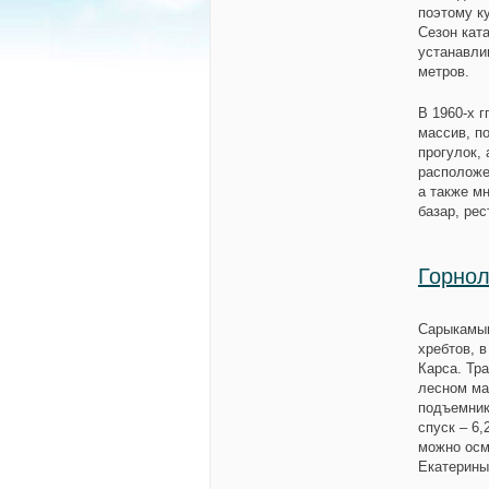
поэтому к
Сезон ката
устанавли
метров.
В 1960-х 
массив, п
прогулок, 
расположе
а также м
базар, рес
Горно
Сарыкамыш
хребтов, 
Карса
. Тр
лесном м
подъемник
спуск – 6
можно осм
Екатерины 