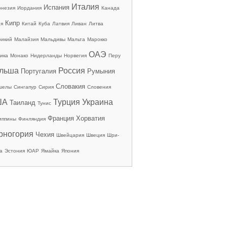
Италия
Испания
онезия
Иордания
Канада
Кипр
ия
Китай
Куба
Латвия
Ливан
Литва
рикий
Малайзия
Мальдивы
Мальта
Марокко
ОАЭ
ика
Монако
Нидерланды
Норвегия
Перу
льша
Россия
Португалия
Румыния
Словакия
шелы
Сингапур
Сирия
Словения
ША
Турция
Украина
Таиланд
Тунис
Франция
Хорватия
иппины
Финляндия
рногория
Чехия
Швейцария
Швеция
Шри-
а
Эстония
ЮАР
Ямайка
Япония