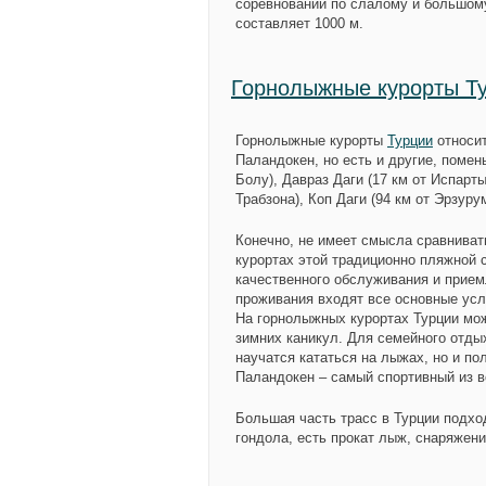
соревнований по слалому и большому
составляет 1000 м.
Горнолыжные курорты Т
Горнолыжные курорты
Турции
относит
Паландокен, но есть и другие, поме
Болу),
Давраз Даги
(17 км от Испарты
Трабзона),
Коп Даги
(94 км от Эрзуру
Конечно, не имеет смысла сравниват
курортах этой традиционно пляжной 
качественного обслуживания и приемл
проживания входят все основные усл
На горнолыжных курортах Турции мо
зимних каникул. Для семейного отды
научатся кататься на лыжах, но и п
Паландокен – самый спортивный из в
Большая часть трасс в Турции подхо
гондола, есть прокат лыж, снаряжени