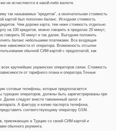
онки не исчисляются в какой-либо валюте.
ему так называемых “кредитов”, а окончательная стоимость
акой картой был пополнен баланс. Исходная стоимость
кредитов. Чем дороже карта, тем ниже стоимость отдельно
арту на 100 кредитов, можно говорить в пределах 20 минут,
жно говорить 50 минут и так далее. Выгоднее положить
полнять баланс небольшими платежами. Все входящие
вне зависимости от оператора. Возможность отсылки
ользовании обычной СИМ-картой с предоплатой, как
 всех крупнейших украинских операторов связи. Стоимость
 зависимости от тарифного плана и оператора.Точные
цию сотовые телефоны, которые предполагается
 турецких операторов, должны быть зарегистрированы при
е. Далее следует внести таможенный залог и
аппарата. А фактуру и копию паспорта телефона,
о представить соответствующему оператору GSM.
в, приезжающих в Турцию со своей СИМ-картой и
ами обычного роуминга.