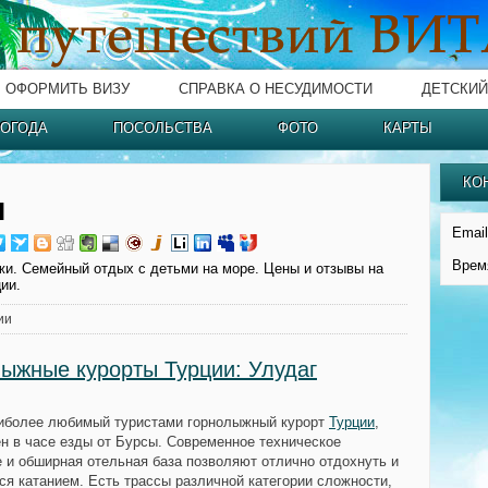
ОФОРМИТЬ ВИЗУ
СПРАВКА О НЕСУДИМОСТИ
ДЕТСКИЙ
ОГОДА
ПОСОЛЬСТВА
ФОТО
КАРТЫ
КО
и
Email
Врем
и. Семейный отдых с детьми на море. Цены и отзывы на
ии.
ии
ыжные курорты Турции: Улудаг
аиболее любимый туристами горнолыжный курорт
Турции
,
н в часе езды от Бурсы. Современное техническое
 и обширная отельная база позволяют отлично отдохнуть и
ся катанием. Есть трассы различной категории сложности,