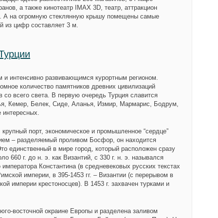
анов, а также кинотеатр IMAX 3D, театр, аттракцион
ое. А на огромную стеклянную крышу помещены самые
й из цифр составляет 3 м.
Турции
м и интенсивно развивающимся курортным регионом.
громное количество памятников древних цивилизаций
 со всего света. В первую очередь Турция славится
я, Кемер, Белек, Сиде, Аланья, Измир, Мармарис, Бодрум,
е интересных.
, крупный порт, экономическое и промышленное “сердце”
ием – разделяемый проливом Босфор, он находится
Это единственный в мире город, который расположен сразу
о 660 г. до н. э. как Византий, с 330 г. н. э. назывался
 императора Константина (в средневековых русских текстах
Римской империи, в 395-1453 гг. – Византии (с перерывом в
ской империи крестоносцев). В 1453 г. захвачен турками и
 юго-восточной окраине Европы и разделена заливом