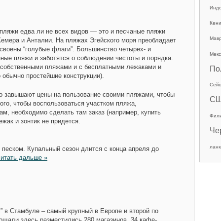
Инд
Кен
пляжи едва ли не всех видов — это и песчаные пляжи
Мав
Кемера и Анталии. На пляжах Эгейского моря преобладает
своены “голубые флаги”. Большинство четырех- и
Мекс
ные пляжи и заботятся о соблюдении чистоты и порядка.
 с собственными пляжами и с бесплатными лежаками и
По
о обычно простейшие конструкции).
Сей
но завышают цены на пользование своими пляжами, чтобы
С
того, чтобы воспользоваться участком пляжа,
м, необходимо сделать там заказ (например, купить
Фил
ежак и зонтик не придется.
Че
ланк
 песком. Купальный сезон длится с конца апреля до
итать дальше »
ll” в Стамбуле – самый крупный в Европе и второй по
лощади здесь разместились 280 магазинов, 34 кафе-