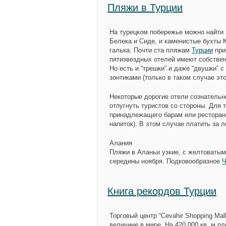
Пляжи в Туpции
На турецком побережье можно найти 
Белека и Сиде, и каменистые бухты 
галька. Почти ста пляжам
Турции
при
пятизвездных отелей имеют собствен
Но есть и “трешки” и даже “двушки”
зонтиками (только в таком случае эт
Некоторые дорогие отели сознатель
отпугнуть туристов со стороны. Для 
принадлежащего барам или ресторана
напиток). В этом случае платить за л
Алания
Пляжи в Аланьи узкие, с желтоватым
середины ноября. Подковообразное
Ч
Книга рекордов Турции
Торговый центр “Cevahir Shopping Ma
величине в мире. На 420 000 кв. м п