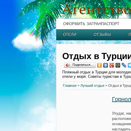
ОФОРМИТЬ ЗАГРАНПАСПОРТ
ОТЕЛИ
ОТЗЫВЫ
П
Отдых в Турци
Поделиться…
Пляжный отдых в Турции для молодеж
отели у моря. Советы туристам в Турц
Главная
>
Лучший отдых
> Отдых в Турц
Горнол
Улудаг, н
расположе
оснащение
насладить