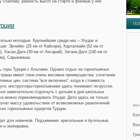
 слалому, разность высот на старте и финише у них
ПО
урции
ельно молодые. Крупнейшие среди них – Улудаг и
ньше:
Эрчийес
(25 км от Кайсери),
Карталкайя
(52 км от
),
Хасан Даги
(30 км от Аксарай),
Зигана Даги
(140 км от
ма), Сарыкамыш.
ь горы Турции с Альпами. Однако отдых на горнолыжных
страны имеет свои очень весомые преимущества: сочетание
емых цен, система “все включено”, когда в стоимость
уги, инструкторы-горнолыжники здесь понимают по-русски.
жно замечательно отдохнуть с детьми в дни школьных
ха можно порекомендовать Улудаг. Дети здесь не только
олучат массу удовольствия от всевозможных развлечений.
Авст
сех горнолыжных курортов Турции.
Бел
дит для новичков. Подъемники: кресельные и бугельные,
Вел
я и экипировки.
Гре