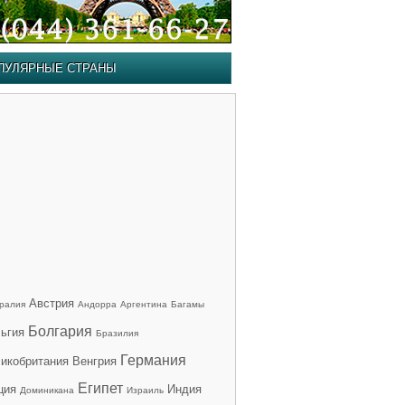
ПУЛЯРНЫЕ СТРАНЫ
Австрия
ралия
Андорра
Аргентина
Багамы
Болгария
ьгия
Бразилия
Германия
икобритания
Венгрия
Египет
ция
Индия
Доминикана
Израиль