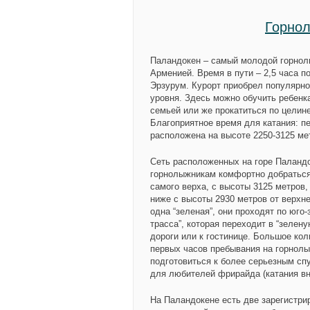
Горнол
Паландокен
– самый молодой горно
Арменией. Время в пути – 2,5 часа п
Эрзурум. Курорт приобрел популярно
уровня. Здесь можно обучить ребенка
семьей или же прокатиться по целине
Благоприятное время для катания: пе
расположена на высоте 2250-3125 ме
Сеть расположенных на горе Паланд
горнолыжникам комфортно добраться 
самого верха, с высоты 3125 метров, 
ниже с высоты 2930 метров от верхне
одна “зеленая”, они проходят по юго
трасса”, которая переходит в “зелен
дороги или к гостинице. Большое кол
первых часов пребывания на горнолы
подготовиться к более серьезным сп
для любителей фрирайда (катания вн
На Паландокене есть две зарегистри