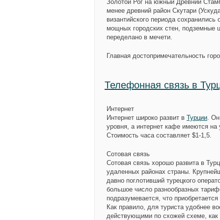
Золотой Рог на южный Древний Стамб
менее древний район Скутари (Ускуд
византийского периода сохранились 
мощных городских стен, подземные ц
переделано в мечети.
Главная достопримечательность гор
Телефонная связь в Тур
Интернет
Интернет широко развит в
Турции
. О
уровня, а интернет кафе имеются на 
Стоимость часа составляет $1-1,5.
Сотовая связь
Сотовая связь хорошо развита в Турц
удаленных районах страны. Крупнейш
давно поглотивший турецкого операто
большое число разнообразных тариф
подразумевается, что приобретается 
Как правило, для туриста удобнее в
действующими по схожей схеме, как 