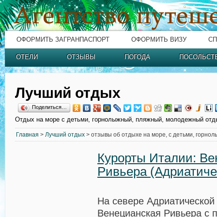
ОФОРМИТЬ ЗАГРАНПАСПОРТ
ОФОРМИТЬ ВИЗУ
СП
ОТЕЛИ
ОТЗЫВЫ
ПОГОДА
ПОСОЛЬСТ
Лучший отдых
Поделиться…
Отдых на море с детьми, горнолыжный, пляжный, молодежный отд
Главная
>
Лучший отдых
> отзывы об отдыхе на море, с детьми, горно
Курорты Италии: Ве
Ривьера (Адриатиче
На севере Адриатической
Венецианская Ривьера
с 