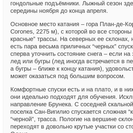
гондольные подъёмники. Лыжный сезон зде
середины ноября до конца апреля.
Основное место катания – гора План-де-Кор
Corones, 2275 м), с которой во все стороны
красные” трассы. На северных ее склонах, 
есть пара весьма приличных “черных” спус
сперва уточнить состояние снега – если на 
лед или бугры (лед иногда встречается в п
а бугры – ближе к концу катания), удовольс
может оказаться под большим вопросом.
Комфортные спуски есть и на плато, и в ни
они идеально подходят для обучения. Иск
направление Брунека. С соседней скально
поселка Сан-Вигилио спускается сложная “к
“черной”, трасса. Пологие на вершине скло
переходят в довольно крутые участки со с