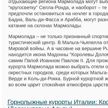
отдыхающие региона Мармолада могут выб
“кругосветку” Селла-Ронда, и наоборот – т
предпочли остановиться на ночлег в города
Бадиа, Валь-ди-Фасса и Арабба, могут раз
катание на склонах Мармолады.
Мармолада
– не только признанный спорти
туристический центр. В Мальга-Чьяпелла о
Мировой войны. А в часовне на вершине P
находится икона Мадонны “Королевы Доло
самим Папой Иоанном Павлом II. Для прож
курорта Мармолада можно выбрать отели о
окрестных городков, среди которых Мальга
Верде и Коль-ди-Рокка. Бурной курортной жи
во всем царит спокойная атмосфера царства
Горнолыжные курорты Италии: Кр