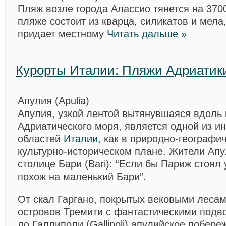
Пляж возле города Алассио тянется на 370
пляже состоит из кварца, силикатов и мел
придает местному
Читать дальше »
Курорты Италии: Пляжи Адриатик
Апулия (Apulia)
Апулия, узкой лентой вытянувшаяся вдоль
Адриатического моря, является одной из и
областей
Италии
, как в природно-географич
культурно-историческом плане. Жители Апу
столице Бари (Bari): “Если бы Париж стоял 
похож на маленький Бари”.
От скал Гаргано, покрытых вековыми лесам
островов Тремити с фантастическими под
до Галлиполи (Gallipoli) апулийское побере