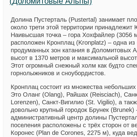
(Доломитовые Альпы)
Долина Пустерталь (Pustertal)
занимает пло
около трети этой территории принадлежит
Наивысшая точка – гора Хохфайлер (3056 м
расположен Кронплац (Kronplatz) – одна из
продуманных зон катания в Доломитовых А
высот в 1370 метров и максимальной высот
Этот огромный снежный холм как будто спе
горнолыжников и сноубордистов.
Кронплац
состоит из множества небольших 
Это Оланг (Olang), Райшах (Reisciach), Сан
Lorenzen), Санкт-Вигилио (St. Vigilio), а т
довольно крупный городок Брунек (Brunek) 
административный центр долины Пустертал
поселения расположены с трёх сторон от 
Коронес (Plan de Corones, 2275 м), куда в