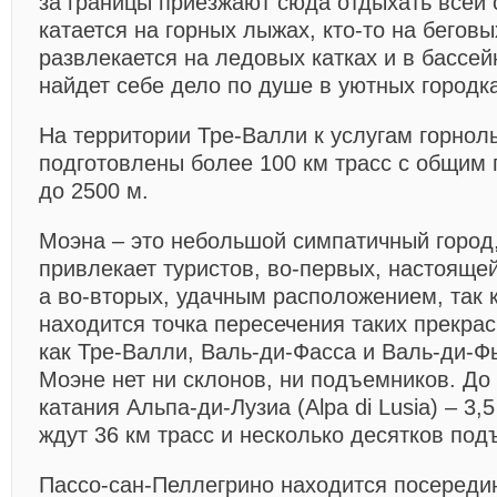
за границы приезжают сюда отдыхать всей 
катается на горных лыжах, кто-то на беговых
развлекается на ледовых катках и в бассе
найдет себе дело по душе в уютных городк
На территории Тре-Валли к услугам горно
подготовлены более 100 км трасс с общим
до 2500 м.
Моэна
– это небольшой симпатичный город
привлекает туристов, во-первых, настояще
а во-вторых, удачным расположением, так 
находится точка пересечения таких прекрас
как Тре-Валли, Валь-ди-Фасса и Валь-ди-Ф
Моэне нет ни склонов, ни подъемников. Д
катания Альпа-ди-Лузиа (Alpa di Lusia) – 3,5
ждут 36 км трасс и несколько десятков под
Пассо-сан-Пеллегрино
находится посереди