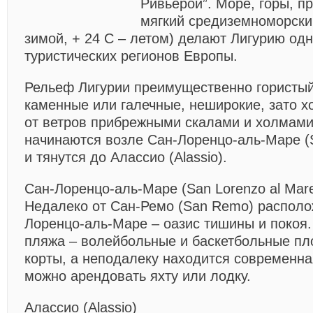
Ривьерой”. Море, горы, п
мягкий средиземноморски
зимой, + 24 С – летом) делают Лигурию од
туристических регионов Европы.
Рельеф Лигурии преимущественно гористый
каменные или галечные, неширокие, зато 
от ветров прибрежными скалами и холмами
начинаются возле Сан-Лоренцо-аль-Маре (S
и тянутся до Алассио (Alassio).
Сан-Лоренцо-аль-Маре (San Lorenzo al Mar
Недалеко от Сан-Ремо (San Remo) располо
Лоренцо-аль-Маре – оазис тишины и покоя.
пляжа – волейбольные и баскетбольные пл
корты, а неподалеку находится современна
можно арендовать яхту или лодку.
Алассио (Alassio)