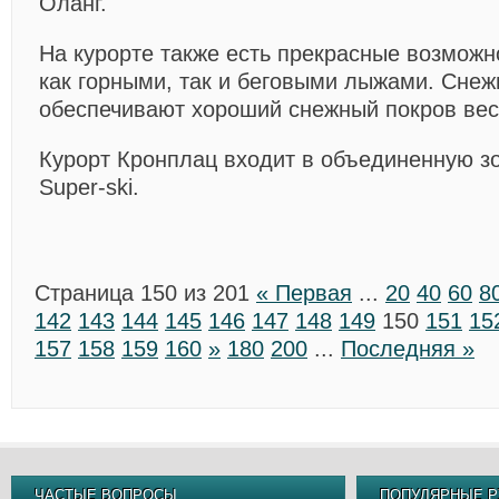
Оланг.
На курорте также есть прекрасные возможн
как горными, так и беговыми лыжами. Сне
обеспечивают хороший снежный покров вес
Курорт Кронплац входит в объединенную зон
Super-ski.
Страница 150 из 201
« Первая
...
20
40
60
8
142
143
144
145
146
147
148
149
150
151
15
157
158
159
160
»
180
200
...
Последняя »
ЧАСТЫЕ ВОПРОСЫ
ПОПУЛЯРНЫЕ Р