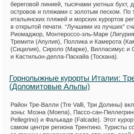
береговой линией, тысячами уютных бухт, 
островов и пляжами с золотым песком. По 
итальянских пляжей и морских курортов ре
в открытой печати. “Лучшими из лучших” с
Риомаджор, Монтероссо-эль-Маре (Лигурия
Тремити (Апулия), Поллика и Камерота (Ка
(Сицилия), Сироло (Марке), Вилласимус и 
и Кастильон-делла-Паскайа (Тоскана).
Горнолыжные курорты Италии: Тр
(Доломитовые Альпы)
Район Тре-Валли (Tre Valli, Три Долины)
вкл
зоны: Моэна (Moena), Пассо-сан-Пеллегрин
Pellegrino) и Фалькаде (Falcade). Этот куро
самом центре региона Трентино. Туристы с