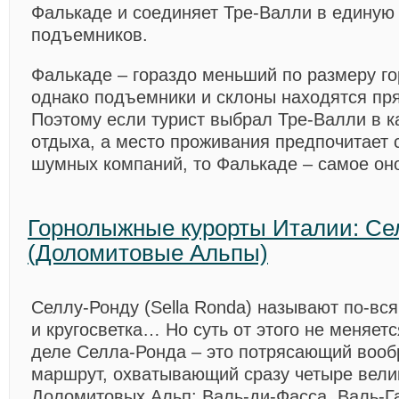
Фалькаде и соединяет Тре-Валли в единую 
подъемников.
Фалькаде
– гораздо меньший по размеру го
однако подъемники и склоны находятся пря
Поэтому если турист выбрал Тре-Валли в к
отдыха, а место проживания предпочитает 
шумных компаний, то Фалькаде – самое он
Горнолыжные курорты Италии: Се
(Доломитовые Альпы)
Селлу-Ронду (Sella Ronda)
называют по-всяк
и кругосветка… Но суть от этого не меняетс
деле Селла-Ронда – это потрясающий вооб
маршрут, охватывающий сразу четыре вели
Доломитовых Альп: Валь-ди-Фасса, Валь-Га