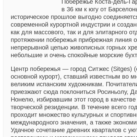
Побережье Коста-дель-Г
в 36 км к югу от Барселон
историческое прошлое выгодно соединяетс
современной курортной индустрии и созда
как для массового, так и для элитарного о
протяжении побережья прибрежная линия 
непрерывной цепью живописных горных хр
небольшие и очень спокойные морские бух
Центр побережья — город Ситжес (Sitges) 
основной курорт), ставший известным во м
великим испанским художникам. Почитател
приезжают сюда поклониться Росиньолу, Да
Нонелю, избиравшим этот город в качестве
творческой резиденции. В течение всего го
проходит множество культурных и спортив
международного значения, а также эконом
Удачное сочетание древних кварталов с у