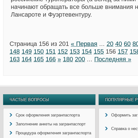
начинают обращать все больше внимания н
Лансароте и Фуэртевентуру.
Страница 156 из 201
« Первая
...
20
40
60
8
148
149
150
151
152
153
154
155
156
157
15
163
164
165
166
»
180
200
...
Последняя »
ЧАСТЫЕ ВОПРОСЫ
ПОПУЛЯРНЫЕ Р
Срок оформления загранпаспорта
Оформить заг
Заполнение анкеты на загранпаспорт
Справка о не
Процедура оформления загранпаспорта