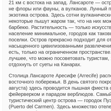
21 км с востока на запад. Лансароте — ост
не флоры или фауны, а вулканов. Лунный 
экзотика острова. Здесь сотни вулканическ
некоторые пышут жаром так, что на них мо
барбекю. Растительность — только искусст
население минимальное, городов как таковы
поселки. Остров прекрасно подходит для о
насыщенного цивилизованными развлечения
есть, только на ограниченном пространстве
лучшее, что можно посоветовать туристам
отдохнуть от суеты на Канарах.
Столица Лансароте Аресифе (Arrecife) рас
восточного побережья. В день святого покр
августа) здесь проводится пышная фиеста 
фейерверком и парадом верблюдов. Самы
туристический центр острова — городок Пу
(Puerto del Carmen). Здесь множество отел