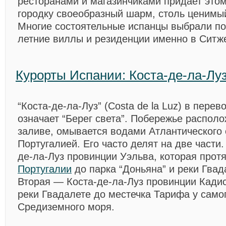
ресторанами и магазинчиками придает это
городку своеобразный шарм, столь ценимы
Многие состоятельные испанцы выбрали по
летние виллы и резиденции именно в Ситж
Курорты Испании: Коста-де-ла-Лу
“Коста-де-ла-Луз” (Costa de la Luz) в перев
означает “Берег света”. Побережье распол
заливе, омывается водами Атлантического 
Португалией. Его часто делят на две части
де-ла-Луз провинции Уэльва, которая прот
Португалии
до парка “Доньяна” и реки Гвада
Вторая — Коста-де-ла-Луз провинции Кадис
реки Гвадалете до местечка Тарифа у само
Средиземного моря.