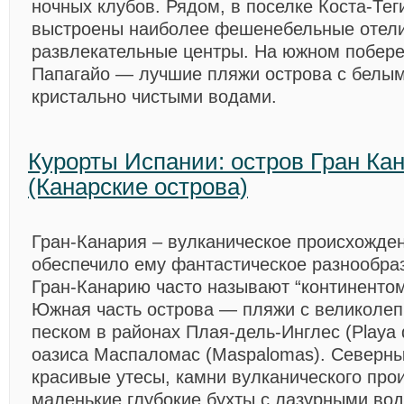
ночных клубов. Рядом, в поселке Коста-Теги
выстроены наиболее фешенебельные отели
развлекательные центры. На южном побере
Папагайо — лучшие пляжи острова с белым
кристально чистыми водами.
Курорты Испании: остров Гран Ка
(Канарские острова)
Гран-Канария – вулканическое происхожде
обеспечило ему фантастическое разнообра
Гран-Канарию часто называют “континентом
Южная часть острова — пляжи с великоле
песком в районах Плая-дель-Инглес (Playa d
оазиса Маспаломас (Maspalomas). Северн
красивые утесы, камни вулканического про
маленькие глубокие бухты с лазурными вод