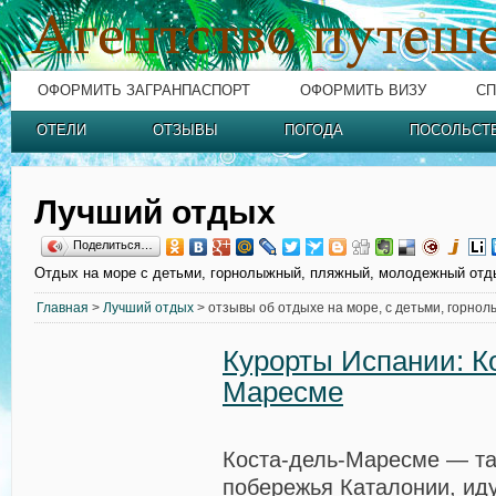
ОФОРМИТЬ ЗАГРАНПАСПОРТ
ОФОРМИТЬ ВИЗУ
СП
ОТЕЛИ
ОТЗЫВЫ
ПОГОДА
ПОСОЛЬСТ
Лучший отдых
Поделиться…
Отдых на море с детьми, горнолыжный, пляжный, молодежный отд
Главная
>
Лучший отдых
> отзывы об отдыхе на море, с детьми, горно
Курорты Испании: К
Маресме
Коста-дель-Маресме — та
побережья Каталонии, иду