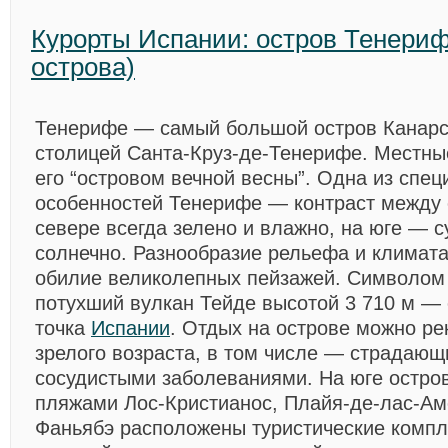
Курорты Испании: остров Тенериф
острова)
Тенерифе — самый большой остров Канарск
столицей Санта-Круз-де-Тенерифе. Местны
его “островом вечной весны”. Одна из спе
особенностей Тенерифе — контраст между 
севере всегда зелено и влажно, на юге — с
солнечно. Разнообразие рельефа и климата
обилие великолепных пейзажей. Символом 
потухший вулкан Тейде высотой 3 710 м —
точка
Испании
. Отдых на острове можно р
зрелого возраста, в том числе — страдающ
сосудистыми заболеваниями. На юге остров
пляжами Лос-Кристианос, Плайя-де-лас-Ам
Фаньябэ расположены туристические компл