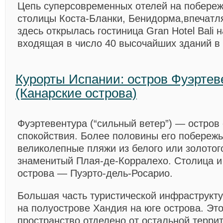
Цепь суперсовременных отелей на побереж
столицы Коста-Бланки, Бенидорма,впечатля
здесь открылась гостиница Gran Hotel Bali 
входящая в число 40 высочайших зданий в
Курорты Испании: остров Фуэртев
(Канарские острова)
Фуэртевентура (“сильный ветер”) — остров
спокойствия. Более половины его побереж
великолепные пляжи из белого или золотого
знаменитый Плая-де-Корралехо. Столица и
острова — Пуэрто-дель-Росарио.
Большая часть туристической инфраструкт
на полуострове Хандия на юге острова. Эт
пространство отделено от остальной террит