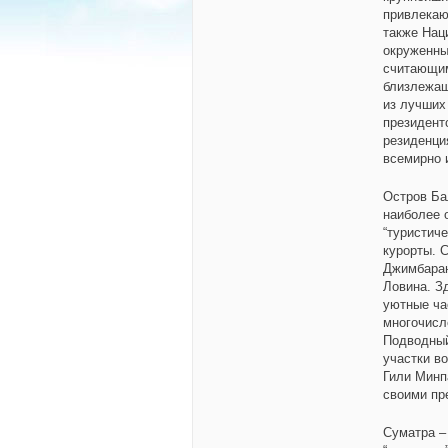
привлекаю
также Нац
окруженны
считающим
близлежа
из лучших
президент
резиденци
всемирно и
Остров Ба
наиболее 
“туристиче
курорты. 
Джимбаран
Ловина. З
уютные ча
многочисл
Подводный
участки во
Гили Минп
своими пр
Суматра –