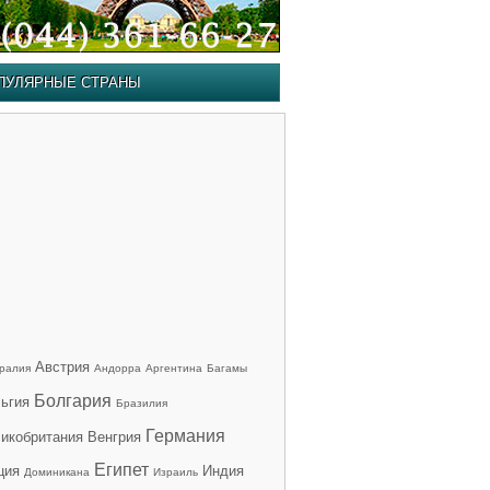
ПУЛЯРНЫЕ СТРАНЫ
Австрия
ралия
Андорра
Аргентина
Багамы
Болгария
ьгия
Бразилия
Германия
икобритания
Венгрия
Египет
ция
Индия
Доминикана
Израиль