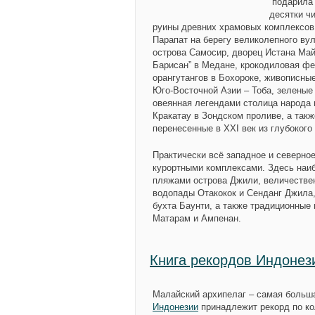
“подарила
десятки ч
руины древних храмовых комплексов
Парапат на берегу великолепного вул
острова Самосир, дворец Истана Ма
Барисан” в Медане, крокодиловая фе
орангутангов в Бохороке, живописны
Юго-Восточной Азии – Тоба, зеленые
овеянная легендами столица народа м
Кракатау в Зондском проливе, а так
перенесенные в XXI век из глубокого
Практически всё западное и северн
курортными комплексами. Здесь наи
пляжами острова Джили, величествен
водопады Отакокок и Сенданг Джила,
бухта Баунти, а также традиционные
Матарам и Ампенан.
Книга рекордов Индонез
Малайский архипелаг – самая большая
Индонезии
принадлежит рекорд по ко