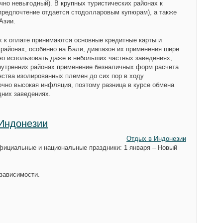
очно невыгодный). В крупных туристических районах к
предпочтение отдается стодолларовым купюрам), а также
Азии.
ах к оплате принимаются основные кредитные карты и
 районах, особенно на Бали, диапазон их применения шире
о использовать даже в небольших частных заведениях,
внутренних районах применение безналичных форм расчета
нства изолированных племен до сих пор в ходу
очно высокая инфляция, поэтому разница в курсе обмена
дних заведениях.
Индонезии
Отдых в Индонезии
фициальные и национальные праздники: 1 января – Новый
езависимости.