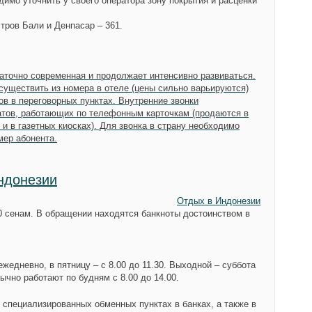
димо уточнить у своего оператора зону покрытия и расценки
стров Бали и Денпасар – 361.
аточно современная и продолжает интенсивно развиваться.
уществить из номера в отеле (цены сильно варьируются)
в в переговорных пунктах. Внутренние звонки
тов, работающих по телефонным карточкам (продаются в
и в газетных киосках). Для звонка в страну необходимо
омер абонента.
ндонезии
Отдых в Индонезии
00 сенам. В обращении находятся банкноты достоинством в
ежедневно, в пятницу – с 8.00 до 11.30. Выходной – суббота
ычно работают по будням с 8.00 до 14.00.
 специализированных обменных пунктах в банках, а также в