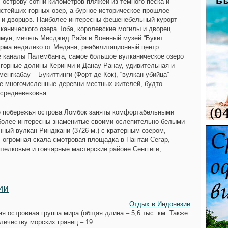
” острову сотни километров пляжей из темного песка и
истейших горных озер, а бурное историческое прошлое –
 и дворцов. Наиболее интересны фешенебельный курорт
канического озера Тоба, королевские могилы и дворец
ймун, мечеть Месджид Райя и Военный музей “Букит
рма недалеко от Медана, реабилитационный центр
е каналы Палембанга, самое большое вулканическое озеро
 горные долины Керинчи и Данау Ранау, удивительная и
енгкабау – Букиттинги (Форт-де-Кок), “вулкан-убийца”
же многочисленные деревни местных жителей, будто
 средневековья.
ое побережья острова Ломбок заняты комфортабельными
более интересны знаменитые своими ослепительно белыми
ный вулкан Ринджани (3726 м.) с кратерным озером,
 огромная скала-смотровая площадка в Пантаи Сегар,
 шелковые и гончарные мастерские районе Сенггиги,
ии
Отдых в Индонезии
 островная группа мира (общая длина – 5,6 тыс. км. Также
личеству морских границ – 19.