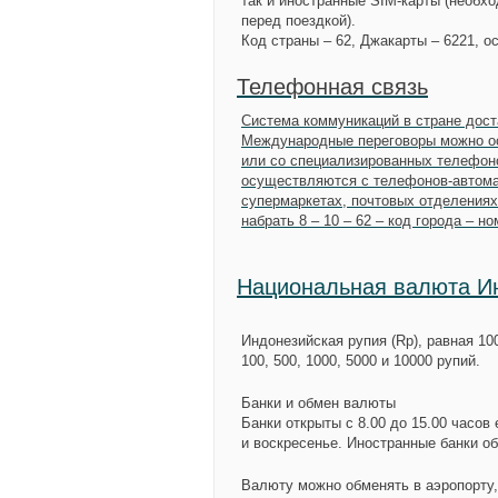
так и иностранные SIM-карты (необхо
перед поездкой).
Код страны – 62, Джакарты – 6221, о
Телефонная связь
Система коммуникаций в стране дост
Международные переговоры можно ос
или со специализированных телефоно
осуществляются с телефонов-автома
супермаркетах, почтовых отделениях 
набрать 8 – 10 – 62 – код города – н
Национальная валюта И
Индонезийская рупия (Rp), равная 1
100, 500, 1000, 5000 и 10000 рупий.
Банки и обмен валюты
Банки открыты с 8.00 до 15.00 часов 
и воскресенье. Иностранные банки об
Валюту можно обменять в аэропорту,