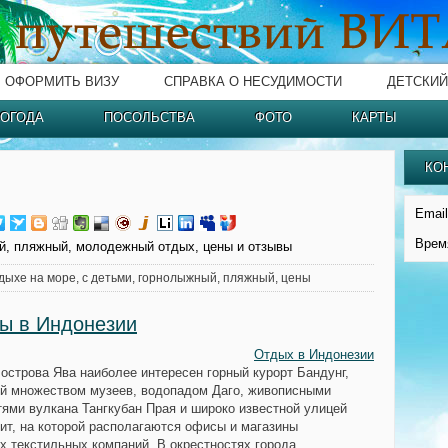
ОФОРМИТЬ ВИЗУ
СПРАВКА О НЕСУДИМОСТИ
ДЕТСКИЙ
ОГОДА
ПОСОЛЬСТВА
ФОТО
КАРТЫ
КО
Email
Врем
й, пляжный, молодежный отдых, цены и отзывы
дыхе на море, с детьми, горнолыжный, пляжный, цены
ы в Индонезии
Отдых в Индонезии
 острова Ява наиболее интересен горный курорт
Бандунг
,
й множеством музеев, водопадом Даго, живописными
тями вулкана Тангкубан Прая и широко известной улицей
ит, на которой располагаются офисы и магазины
х текстильных компаний. В окрестностях города