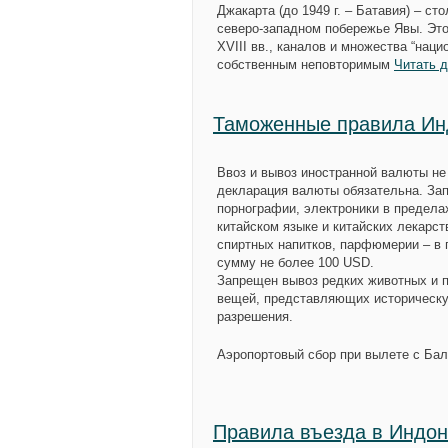
Джакарта (до 1949 г. – Батавия) – с
северо-западном побережье Явы. Это
XVIII вв., каналов и множества “нац
собственным неповторимым
Читать 
Таможенные правила Ин
Ввоз и вывоз иностранной валюты не 
декларация валюты обязательна. Зап
порнографии, электроники в предела
китайском языке и китайских лекарст
спиртных напитков, парфюмерии – в 
сумму не более 100 USD.
Запрещен вывоз редких животных и пт
вещей, представляющих историческу
разрешения.
Аэропортовый сбор при вылете с Бал
Правила въезда в Индо