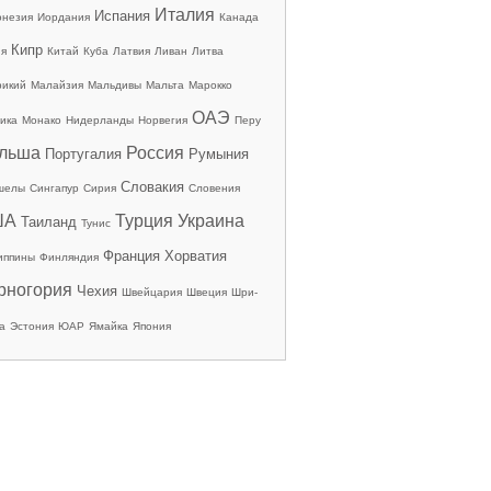
Италия
Испания
онезия
Иордания
Канада
Кипр
ия
Китай
Куба
Латвия
Ливан
Литва
рикий
Малайзия
Мальдивы
Мальта
Марокко
ОАЭ
ика
Монако
Нидерланды
Норвегия
Перу
льша
Россия
Португалия
Румыния
Словакия
шелы
Сингапур
Сирия
Словения
ША
Турция
Украина
Таиланд
Тунис
Франция
Хорватия
иппины
Финляндия
рногория
Чехия
Швейцария
Швеция
Шри-
а
Эстония
ЮАР
Ямайка
Япония