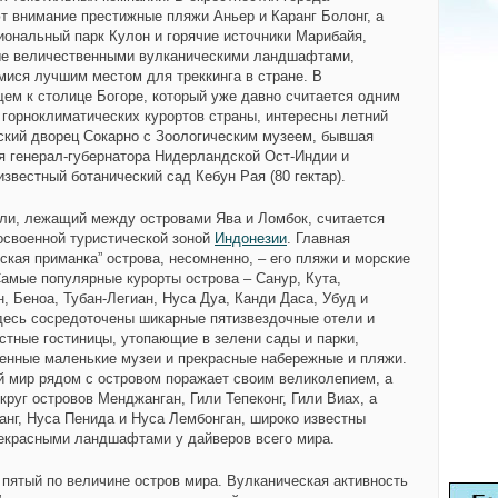
т внимание престижные пляжи Аньер и Каранг Болонг, а
иональный парк Кулон и горячие источники Марибайя,
е величественными вулканическими ландшафтами,
ися лучшим местом для треккинга в стране. В
щем к столице
Богоре
, который уже давно считается одним
 горноклиматических курортов страны, интересны летний
ский дворец Сокарно с Зоологическим музеем, бывшая
я генерал-губернатора Нидерландской Ост-Индии и
звестный ботанический сад Кебун Рая (80 гектар).
ли, лежащий между островами Ява и Ломбок, считается
освоенной туристической зоной
Индонезии
. Главная
ская приманка” острова, несомненно, – его пляжи и морские
Самые популярные курорты острова – Санур, Кута,
, Беноа, Тубан-Легиан, Нуса Дуа, Канди Даса, Убуд и
десь сосредоточены шикарные пятизвездочные отели и
стные гостиницы, утопающие в зелени сады и парки,
енные маленькие музеи и прекрасные набережные и пляжи.
 мир рядом с островом поражает своим великолепием, а
круг островов Менджанган, Гили Тепеконг, Гили Виах, а
анг, Нуса Пенида и Нуса Лембонган, широко известны
екрасными ландшафтами у дайверов всего мира.
 пятый по величине остров мира. Вулканическая активность