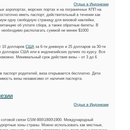
Отдых в Индонезии
х аэропортах, морских портах и на пограничных КПП на
остаточно иметь паспорт, действительный в течении как
ум одну свободную страницу для визовой наклейки,
витанцию об уплате сбора, а также обратные билеты. В
, необходимо располагать суммой не менее $1000
т 10 долларов
США
за 6-ти дневную и 25 долларов за 30-ти
в долларах США или в индонезийских рупиях по курсу. Все
озможно. Минимальный срок действия визы – от 3 до 6
 в паспорт родителей, виза открывается бесплатно. Дети
имость визы независимо от наличия паспорта.
незии
Отдых в Индонезии
 сотовой связи GSM-900\1800\1900. Международный
курортные зоны страны. Можно использовать как местные,