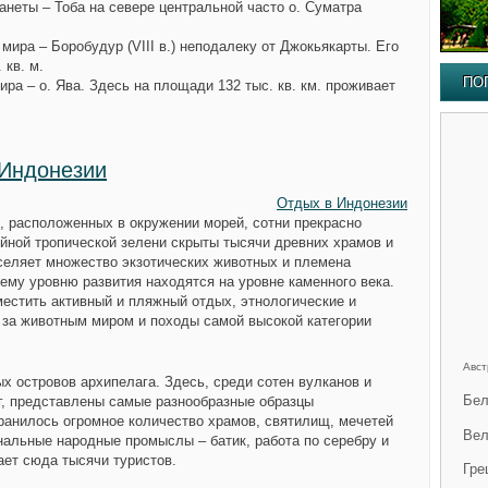
анеты – Тоба на севере центральной часто о. Суматра
мира – Боробудур (VIII в.) неподалеку от Джокьякарты. Его
 кв. м.
ПО
ра – о. Ява. Здесь на площади 132 тыс. кв. км. проживает
 Индонезии
Отдых в Индонезии
, расположенных в окружении морей, сотни прекрасно
уйной тропической зелени скрыты тысячи древних храмов и
селяет множество экзотических животных и племена
оему уровню развития находятся на уровне каменного века.
естить активный и пляжный отдых, этнологические и
 за животным миром и походы самой высокой категории
Авст
х островов архипелага. Здесь, среди сотен вулканов и
Бел
, представлены самые разнообразные образцы
ранилось огромное количество храмов, святилищ, мечетей
Вел
инальные народные промыслы – батик, работа по серебру и
ает сюда тысячи туристов.
Гре