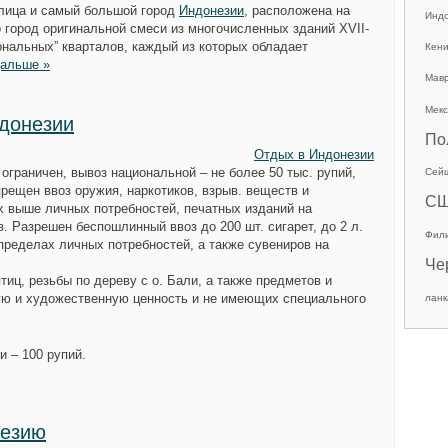
толица и самый большой город
Индонезии
, расположена на
Инд
 город оригинальной смеси из многочисленных зданий XVII-
иональных” кварталов, каждый из которых обладает
Кен
дальше »
Мав
Мекс
донезии
По
Отдых в Индонезии
ограничен, вывоз национальной – не более 50 тыс. рупий,
Сей
рещен ввоз оружия, наркотиков, взрыв. веществ и
С
х выше личных потребностей, печатных изданий на
в. Разрешен беспошлинный ввоз до 200 шт. сигарет, до 2 л.
Фил
пределах личных потребностей, а также сувениров на
Че
иц, резьбы по дереву с о. Бали, а также предметов и
ю и художественную ценность и не имеющих специального
ланк
и – 100 рупий.
незию