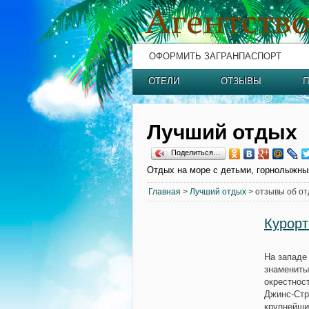
ОФОРМИТЬ ЗАГРАНПАСПОРТ
ОТЕЛИ
ОТЗЫВЫ
П
Лучший отдых
Поделиться…
Отдых на море с детьми, горнолыжны
Главная
>
Лучший отдых
> отзывы об от
Курорт
На западе
знамениты
окрестнос
Джинс-Стр
крупнейши