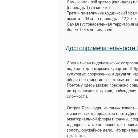
Самый большой кратер (кальдера) пл
(площадь 1775 кв. км.).
Третий по величине буддийский храм 
высота – 34 м., а площадь – 12,3 тыс.
Самая густонаселенная территория ми
более 128 млн. человек.
Достопримечательности
Среди тысяч индонезийских островов
подходят для морских курортов. В б
культовых сооружений, а джунгли на
аборигенов, многие из которых по св
Поэтому здесь можно прекрасно совм
исторические экскурсии, наблюдения
сложности.
Остров Ява – один из самых известны
живописных ландшафтов плато Диенг
экваториальной флоры и фауны, сох
и дворцов, а также процветают ориг
золоту, оружейное дело, что привлек
Джакарта