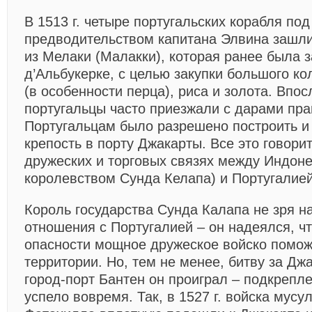
В 1513 г. четыре португальских корабля под
предводительством капитана Элвина зашли
из Мелаки (Малакки), которая ранее была
д’Альбукерке, с целью закупки большого ко
(в особенности перца), риса и золота. Впо
португальцы часто приезжали с дарами пра
Португальцам было разрешено построить и
крепость в порту Джакарты. Все это говори
дружеских и торговых связях между Индоне
королевством Сунда Келапа) и Португалией
Король государства Сунда Калапа не зря 
отношения с Португалией – он надеялся, чт
опасности мощное дружеское войско помож
территории. Но, тем не менее, битву за Дж
город-порт Бантен он проиграл – подкрепл
успело вовремя. Так, в 1527 г. войска мус