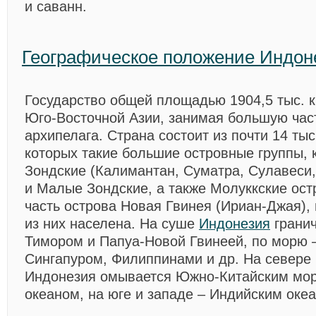
и саванн.
Географическое положение Индон
Государство общей площадью 1904,5 тыс. кв
Юго-Восточной Азии, занимая большую час
архипелага. Страна состоит из почти 14 тыс
которых такие большие островные группы, 
Зондские (Калимантан, Суматра, Сулавеси,
и Малые Зондские, а также Молуккские ост
часть острова Новая Гвинея (Ириан-Джая),
из них населена. На суше
Индонезия
гранич
Тимором и Папуа-Новой Гвинеей, по морю –
Сингапуром, Филиппинами и др. На севере 
Индонезия омывается Южно-Китайским мор
океаном, на юге и западе – Индийским оке