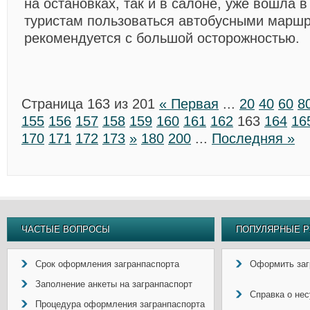
на остановках, так и в салоне, уже вошла в
туристам пользоваться автобусными марш
рекомендуется с большой осторожностью.
Страница 163 из 201
« Первая
...
20
40
60
8
155
156
157
158
159
160
161
162
163
164
16
170
171
172
173
»
180
200
...
Последняя »
ЧАСТЫЕ ВОПРОСЫ
ПОПУЛЯРНЫЕ Р
Срок оформления загранпаспорта
Оформить заг
Заполнение анкеты на загранпаспорт
Справка о не
Процедура оформления загранпаспорта