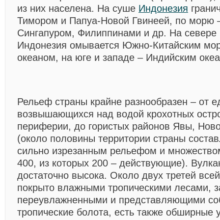
из них населена. На суше
Индонезия
гранич
Тимором и Папуа-Новой Гвинеей, по морю –
Сингапуром, Филиппинами и др. На севере 
Индонезия омывается Южно-Китайским мор
океаном, на юге и западе – Индийским оке
Рельеф страны крайне разнообразен – от е
возвышающихся над водой крохотных остр
периферии, до гористых районов Явы, Ново
(около половины территории страны состав
сильно изрезанным рельефом и множеством
400, из которых 200 – действующие). Вулка
достаточно высока. Около двух третей все
покрыто влажными тропическими лесами, з
переувлажненными и представляющими со
тропические болота, есть также обширные 