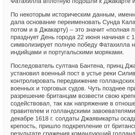
Фатахилла вплотную подошли к Джакарте и
По некоторым историческим данным, именн
дала основание переименовать Сунда Кала
потом и в Джакарту) – это значит «полная 
празднует День города 22 июня начиная с 1
символизирует полную победу Фатахилла 
индийцами и португальскими моряками.
Последователь султана Бантена, принц Джая
установил военный пост в устье реки Силиву
контролировать передвижение голландских 
военных и торговых судов. Чуть позднее пр
разрешение британцам возвести свою крепо
содействовал, так как напряжение в отнош
правителем и голландскими завоевателями
декабре 1618 г. солдаты Джаявикарты оса
крепость, пришло подкрепление от британс
результате сражения командующий голлан