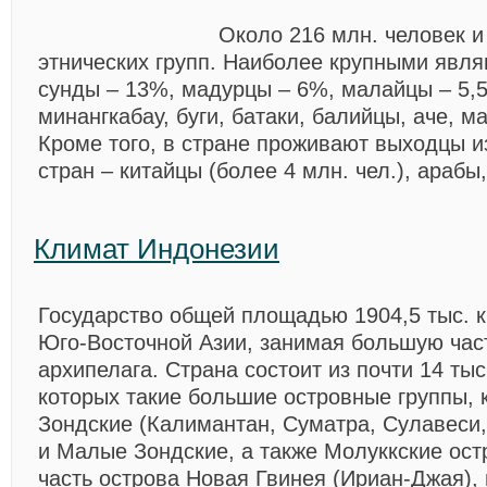
Около 216 млн. человек и
этнических групп. Наиболее крупными явл
сунды – 13%, мадурцы – 6%, малайцы – 5,5
минангкабау, буги, батаки, балийцы, аче, м
Кроме того, в стране проживают выходцы из
стран – китайцы (более 4 млн. чел.), арабы
Климат Индонезии
Государство общей площадью 1904,5 тыс. кв
Юго-Восточной Азии, занимая большую час
архипелага. Страна состоит из почти 14 тыс
которых такие большие островные группы, 
Зондские (Калимантан, Суматра, Сулавеси,
и Малые Зондские, а также Молуккские ост
часть острова Новая Гвинея (Ириан-Джая),