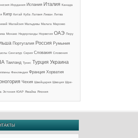
Италия
Испания
онезия
Иордания
Канада
Кипр
ия
Китай
Куба
Латвия
Ливан
Литва
рикий
Малайзия
Мальдивы
Мальта
Марокко
ОАЭ
ика
Монако
Нидерланды
Норвегия
Перу
льша
Россия
Португалия
Румыния
Словакия
шелы
Сингапур
Сирия
Словения
ША
Турция
Украина
Таиланд
Тунис
Франция
Хорватия
иппины
Финляндия
рногория
Чехия
Швейцария
Швеция
Шри-
а
Эстония
ЮАР
Ямайка
Япония
НТАКТЫ