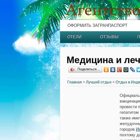
ОФОРМИТЬ ЗАГРАНПАСПОРТ
ОТЕЛИ
ОТЗЫВЫ
П
Медицина и леч
Поделиться…
Главная
>
Лучший отдых
>
Отдых в Инд
Официальн
вакцинаци
провести 
гепатитом
также име
желудочны
городов
И
поэтому д