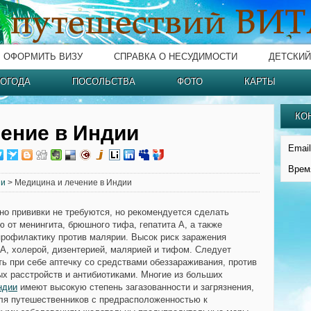
ОФОРМИТЬ ВИЗУ
СПРАВКА О НЕСУДИМОСТИ
ДЕТСКИЙ
ОГОДА
ПОСОЛЬСТВА
ФОТО
КАРТЫ
КО
ение в Индии
Email
Врем
ии
> Медицина и лечение в Индии
о прививки не требуются, но рекомендуется сделать
ю от менингита, брюшного тифа, гепатита А, а также
профилактику против малярии. Высок риск заражения
 А, холерой, дизентерией, малярией и тифом. Следует
ть при себе аптечку со средствами обеззараживания, против
х расстройств и антибиотиками. Многие из больших
ндии
имеют высокую степень загазованности и загрязнения,
ля путешественников с предрасположенностью к