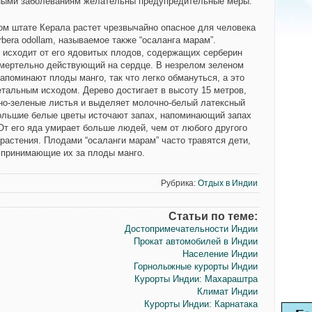
ыми заболеваниям желательны предупредительные меры.
ом штате Керала растет чрезвычайно опасное для человека
bera odollam, называемое также “осаланга марам”.
 исходит от его ядовитых плодов, содержащих серберин
 смертельно действующий на сердце. В незрелом зеленом
апоминают плоды манго, так что легко обмануться, а это
етальным исходом. Дерево достигает в высоту 15 метров,
но-зеленые листья и выделяет молочно-белый латексный
большие белые цветы источают запах, напоминающий запах
От его яда умирает больше людей, чем от любого другого
 растения. Плодами “осаланги марам” часто травятся дети,
 принимающие их за плоды манго.
Рубрика:
Отдых в Индии
Статьи по теме:
Достопримечательности Индии
Прокат автомобилей в Индии
Население Индии
Горнолыжные курорты Индии
Курорты Индии: Махараштра
Климат Индии
Курорты Индии: Карнатака