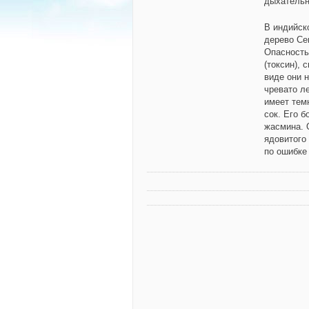
дыхательн
В индийск
дерево Cer
Опасность
(токсин),
виде они н
чревато л
имеет тем
сок. Его 
жасмина. 
ядовитого
по ошибке