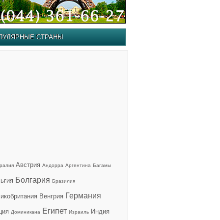
ПУЛЯРНЫЕ СТРАНЫ
Австрия
ралия
Андорра
Аргентина
Багамы
Болгария
ьгия
Бразилия
Германия
икобритания
Венгрия
Египет
ция
Индия
Доминикана
Израиль