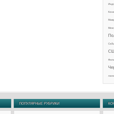
Инд
Кен
Мав
Мекс
По
Сей
С
Фил
Че
ланк
ПОПУЛЯРНЫЕ РУБРИКИ
КО