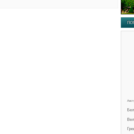
ПО
Авст
Бел
Вел
Гре