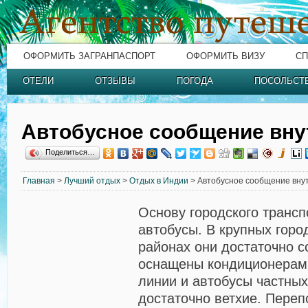
ОФОРМИТЬ ЗАГРАНПАСПОРТ
ОФОРМИТЬ ВИЗУ
СП
ОТЕЛИ
ОТЗЫВЫ
ПОГОДА
ПОСОЛЬСТ
Автобусное сообщение вну
Поделиться…
Главная
>
Лучший отдых
>
Отдых в Индии
> Автобусное сообщение вну
Основу городского трансп
автобусы. В крупных горо
районах они достаточно 
оснащены кондиционерам
линии и автобусы частны
достаточно ветхие. Переп