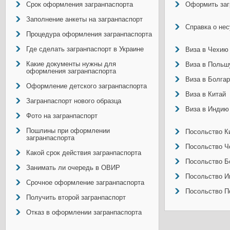
Срок оформления загранпаспорта
Оформить заг
Заполнение анкеты на загранпаспорт
Справка о не
Процедура оформления загранпаспорта
Где сделать загранпаспорт в Украине
Виза в Чехию
Какие документы нужны для
Виза в Польш
оформления загранпаспорта
Виза в Болга
Оформление детского загранпаспорта
Виза в Китай
Загранпаспорт нового образца
Виза в Индию
Фото на загранпаспорт
Пошлины при оформлении
Посольство Ки
загранпаспорта
Посольство Ч
Какой срок действия загранпаспорта
Посольство Б
Занимать ли очередь в ОВИР
Посольство И
Срочное оформление загранпаспорта
Посольство П
Получить второй загранпаспорт
Отказ в оформлении загранпаспорта