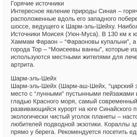
Горячие источники
Интересное явление природы Синая – горяч
расположенные вдоль его западного побере
шоссе, ведущего к Шарм-эль-Шейху. Наибо
Источники Моисея (Уюн-Муса). В 130 км к 
Хаммам Фараон – “Фараоновы купальни”, а
города Тор – “Моисеевы ванны”, которые и
используются местными жителями для леч
артрита.
Шарм-эль-Шейх
Шарм-эль-Шейх (Шарм-аш-Шейх, “царский з
место с “лунными” пустынными пейзажами 
гладью Красного моря, самый современный
развивающийся курорт на юге Синайского п
экологически чистый уголок планеты – нас
любителей подводной экзотики. Кораллы з
прямо у берега. Рекомендуется посетить е