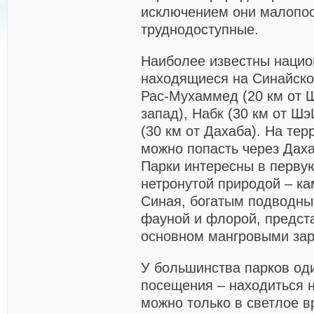
исключением они малопо
труднодоступные.
Наиболее известны нацио
находящиеся на Синайско
Рас-Мухаммед (20 км от 
запад), Набк (30 км от Шэ
(30 км от Дахаба). На те
можно попасть через Дах
Парки интересны в перву
нетронутой природой – к
Синая, богатым подводны
фауной и флорой, предст
основном мангровыми за
У большинства парков од
посещения – находиться 
можно только в светлое в