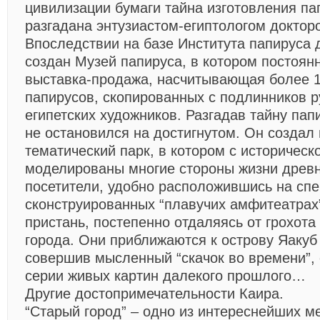
цивилизации бумаги тайна изготовления па
разгадана энтузиастом-египтологом доктор
Впоследствии на базе Института папируса 
создан Музей папируса, в котором постоян
выставка-продажа, насчитывающая более 
папирусов, скопированных с подлинников 
египетских художников. Разгадав тайну пап
не остановился на достигнутом. Он создал 
тематический парк, в котором с историческ
моделированы многие стороны жизни древни
посетители, удобно расположившись на сп
сконструированных “плавучих амфитеатрах
пристань, постепенно отдаляясь от грохота
города. Они приближаются к острову Яакуб 
совершив мысленный “скачок во времени”, 
серии живых картин далекого прошлого…
Другие достопримечательности Каира.
“Старый город”
– одно из интереснейших ме