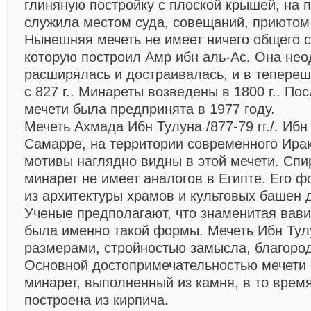
глиняную постройку с плоской крышей, на 
служила местом суда, совещаний, приютом 
Нынешняя мечеть не имеет ничего общего с
которую построил Амр ибн аль-Ас. Она нео
расширялась и достраивалась, и в тепере
с 827 г.. Минареты возведены в 1800 г.. П
мечети была предпринята в 1977 году.
Мечеть Ахмада Ибн Тулуна
/877-79 гг./. Иб
Самарре, на территории современного Ирак
мотивы наглядно видны в этой мечети. Сп
минарет не имеет аналогов в Египте. Его 
из архитектуры храмов и культовых башен 
Ученые предполагают, что знаменитая вав
была именно такой формы. Мечеть Ибн Тул
размерами, стройностью замысла, благоро
Основной достопримечательностью мечети 
минарет, выполненный из камня, в то время
построена из кирпича.