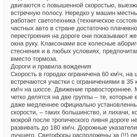
двигаются с повышенной скоростью, выезж
встречную полосу. Нередко у машин местн
работает светотехника (техническое состо
частных авто в стране достаточно плачевно
перестроения на дороге они показывают же
окна руку. Клаксонами все колесные абори
стеснения и в любых условиях, предпочита
вместо тормоза.
Дороги и правила вождения
Скорость в городах ограничена 60 км\ч, на 
встречаются участки с ограничениями в 35 к
км\ч на шоссе. Движение правостороннее.
четко делятся на две группы – те, которые
даже медленнее официально установленны
скорости, – таких большинство, и лихачи, 
мокрой после тропического ливня дороге н
развивать до 180 км\ч. Дорожные указател
лучшего. Светофоры расположены за (!!) п