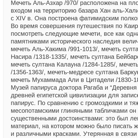
Мечеть Аль-Азхар
/970/ расположена на пл
входом на территорию базара Хан аль-Хал
с XIV в. Она построена фатимидским полк
Во время совершения путешествия по Каир
посмотреть следующие мечети, все как од
памятниками исторического наследия велич
мечеть Аль-Хакима /991-1013/, мечеть сул
Насира /1318-1335/, мечеть султана Бейбарс
мечеть султана Калауна /1284-1285/, мечет
/1356-1363/, мечеть-медресе султана Баркук
мечеть Мухаммада Али в Цитадели /1830-18
Музей папируса доктора Рагаба и “Деревня
древней египетской цивилизации для запис
папирус. По сравнению с громоздкими и т
месопотамскими глиняными табличками он
существенными достоинствами: это был ле
материал, на котором можно было писать 
и различными красками. Утерянная в связи