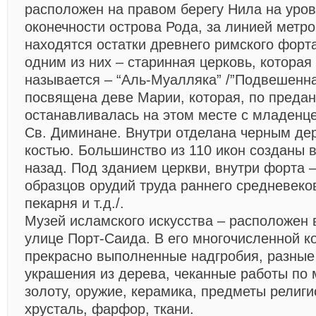
расположен на правом берегу Нила на уро
оконечности острова Рода, за линией метро
находятся остатки древнего римского форт
одним из них – старинная церковь, которая 
называется – “Аль-Муалляка” /”Подвешенна
посвящена деве Марии, которая, по преда
останавливалась на этом месте с младенце
Св. Диминане. Внутри отделана черным де
костью. Большинство из 110 икон созданы в
назад. Под зданием церкви, внутри форта 
образцов орудий труда раннего средневеко
пекарня и т.д./.
Музей исламского искусства
– расположен в
улице Порт-Саида. В его многочисленной к
прекрасно выполненные надгробия, разные
украшения из дерева, чеканные работы по 
золоту, оружие, керамика, предметы религи
хрусталь, фарфор, ткани.