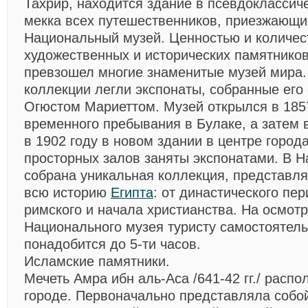
Тахрир, находится здание в псевдоклассиче
мекка всех путешественников, приезжающи
Национальный музей. Ценностью и количе
художественных и исторических памятников
превзошел многие знаменитые музей мира.
коллекции легли экспонаты, собранные его
Огюстом Мариеттом. Музей открылся в 1857
временного пребывания в Булаке, а затем 
в 1902 году в новом здании в центре города
просторных залов заняты экспонатами. В 
собрана уникальная коллекция, представл
всю историю
Египта
: от династического пер
римского и начала христианства. На осмот
Национального музея туристу самостоятел
понадобится до 5-ти часов.
Исламские памятники.
Мечеть Амра ибн аль-Аса
/641-42 гг./ расп
городе. Первоначально представляла соб