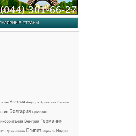
ПУЛЯРНЫЕ СТРАНЫ
Австрия
ралия
Андорра
Аргентина
Багамы
Болгария
ьгия
Бразилия
Германия
икобритания
Венгрия
Египет
ция
Индия
Доминикана
Израиль