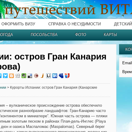
ОФОРМИТЬ ВИЗУ
СПРАВКА О НЕСУДИМОСТИ
ДЕТСКИЙ
ОГОДА
ПОСОЛЬСТВА
ФОТО
КАРТЫ
КО
и: остров Гран Канария
Email
рова)
Врем
ании
> Курорты Испании: остров Гран Канария (Канарские
рия – вулканическое происхождение острова обеспечило
стическое разнообразие ландшафтов: Гран-Канарию часто
“континентом в миниатюре”. Южная часть острова — пляжи
епным золотым песком в районах Плая-дель-Инглес (Playa
), дюн и оазиса Маспаломас (Maspalomas). Северный берег
е утесы, камни вулканического происхождения, маленькие