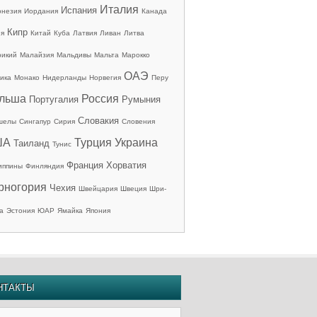
Италия
Испания
онезия
Иордания
Канада
Кипр
ия
Китай
Куба
Латвия
Ливан
Литва
рикий
Малайзия
Мальдивы
Мальта
Марокко
ОАЭ
ика
Монако
Нидерланды
Норвегия
Перу
льша
Россия
Португалия
Румыния
Словакия
шелы
Сингапур
Сирия
Словения
ША
Турция
Украина
Таиланд
Тунис
Франция
Хорватия
иппины
Финляндия
рногория
Чехия
Швейцария
Швеция
Шри-
а
Эстония
ЮАР
Ямайка
Япония
НТАКТЫ