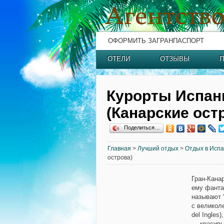
ОФОРМИТЬ ЗАГРАНПАСПОРТ
ОТЕЛИ
ОТЗЫВЫ
П
Курорты Испани
(Канарские ост
Поделиться…
Главная
>
Лучший отдых
>
Отдых в Исп
острова)
Гран-Кана
ему фанта
называют 
с великол
del Ingles
— красивы