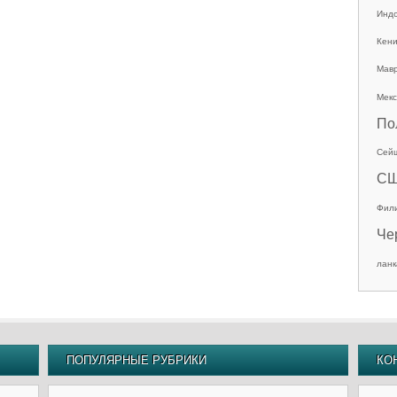
Инд
Кен
Мав
Мекс
По
Сей
С
Фил
Че
ланк
ПОПУЛЯРНЫЕ РУБРИКИ
КО