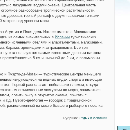
бухты с лазурными водами океана. Центральная часть
 огромное разнообразие тропической растительности,
ные деревья, горный рельеф с двумя высшими точками
30 метров над уровнем моря.
ан-Агустин и Плая-дель-Инглес вместе с Маспаломас
один из самых значительных в
Испании
туристических
 многочисленными отелями и апартаментами, магазинами,
ми, барами, зрелищами и аттракционами. Все три
х пункта пользуются самым известным дюнным пляжем
а протяжённостью 8 км и шириной до 2 км, с пальмовым
ко и Пуэрто-де-Моган — туристические центры меньшего
специализирующиеся на водных видах спорта и имеющие
ля яхт. Первый располагает небольшим пляжем, откуда
ершать многочисленные экскурсии по морю, заниматься
нгом, ловить рыбу в открытом океане, прыгать с
 и т.д. Пуэрто-де-Моган — городок с традиционной
рой, расположенный на месте бывшего рыбацкого поселка.
Рубрика:
Отдых в Испании