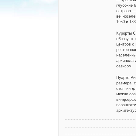
глубокие 
острова —
вечнозеле
1950 и 18
Курорты С
образуют 
центров с
ресторана
населённы
архипелаг
оазисом.
Пуэрто-Ри
размера, 
стоянки д
можно сов
виндсёрфи
парашютом
архитекту