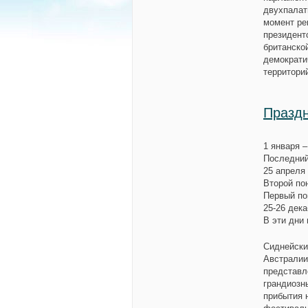
двухпалат
момент ре
президент
британско
демократи
территори
Праздн
1 января –
Последний
25 апреля
Второй по
Первый по
25-26 дек
В эти дни
Сиднейски
Австралии
представл
грандиозн
прибытия 