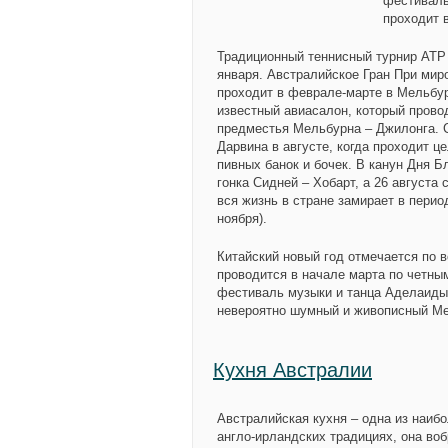
фестиваль
проходит 
Традиционный теннисный турнир ATP 
января. Австралийское Гран При мир
проходит в феврале-марте в Мельбу
известный авиасалон, который прово
предместья Мельбурна – Джилонга. 
Дарвина в августе, когда проходит ц
пивных банок и бочек. В канун Дня 
гонка Сидней – Хобарт, а 26 августа 
вся жизнь в стране замирает в пери
ноября).
Китайский новый год отмечается по 
проводится в начале марта по четны
фестиваль музыки и танца Аделаиды
невероятно шумный и живописный Ме
Кухня Австралии
Австралийская кухня – одна из наибо
англо-ирландских традициях, она во