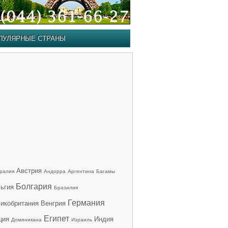
ПУЛЯРНЫЕ СТРАНЫ
Австрия
ралия
Андорра
Аргентина
Багамы
Болгария
ьгия
Бразилия
Германия
икобритания
Венгрия
Египет
ция
Индия
Доминикана
Израиль