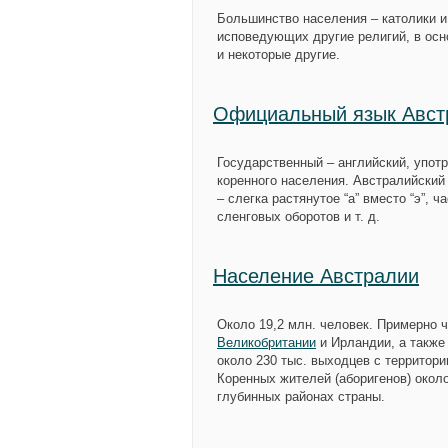
Большинство населения – католики и
исповедующих другие религий, в осн
и некоторые другие.
Официальный язык Авст
Государственный – английский, употр
коренного населения. Австралийский
– слегка растянутое “а” вместо “э”, 
сленговых оборотов и т. д.
Население Австралии
Около 19,2 млн. человек. Примерно 
Великобритании
и Ирландии, а также
около 230 тыс. выходцев с территори
Коренных жителей (аборигенов) около
глубинных районах страны.