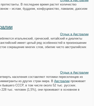
Отдых в Австралии
 протестанты. В последнее время растет количество
овном – ислам, буддизм, конфуцианство, ламаизм, даосизм
ралии
Отдых в Австралии
ебляются итальянский, греческий, китайский и диалекты
 английский имеет целый ряд особенностей в произношении
частое сокращение многих слов, обилие чисто австралийских
Отдых в Австралии
четверть населения составляют потомки переселенцев из
 иммигранты из других стран мира. В
Австралии
проживает
и бывшего СССР, в том числе около 52 тыс. русских.
 228 тыс. человек (1,5%), они проживают в основном в