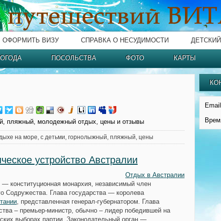
ОФОРМИТЬ ВИЗУ
СПРАВКА О НЕСУДИМОСТИ
ДЕТСКИЙ
ОГОДА
ПОСОЛЬСТВА
ФОТО
КАРТЫ
КО
Email
Врем
й, пляжный, молодежный отдых, цены и отзывы
дыхе на море, с детьми, горнолыжный, пляжный, цены
ческое устройство Австралии
Отдых в Австралии
— конституционная монархия, независимый член
го Содружества. Глава государства — королева
тании
, представленная генерал-губернатором. Глава
ства – премьер-министр, обычно – лидер победившей на
ских выборах партии. Законодательный орган —