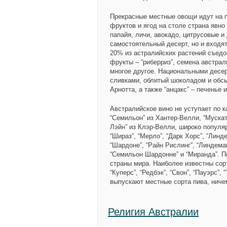
Прекрасные местные овощи идут на п
фруктов и ягод на столе страна явно
папайя, личи, авокадо, цитрусовые и
самостоятельный десерт, но и входя
20% из астралийских растений съедо
фрукты – “риберриз”, семена австрали
многое другое. Национальными десер
сливками, облитый шоколадом и обсы
Арнотта, а также “анцакс” – печенье
Австралийское вино не уступает по к
“Семильон” из Хантер-Велли, “Мускат
Лэйн” из Клэр-Велли, широко популяр
“Шираз”, “Мерло”, “Дарк Хорс”, “Линд
“Шардоне”, “Райн Рислинг”, “Линдеман
“Семильон Шардонне” и “Миранда”. П
страны мира. Наиболее известны сорта
“Куперс”, “Редбэк”, “Свон”, “Пауэрс”, 
выпускают местные сорта пива, нич
Религия Австралии