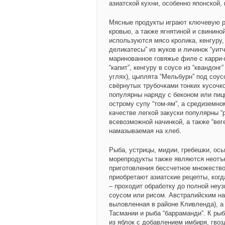
азиатской кухни, особенно японской,
Мясные продукты играют ключевую р
кровью, а также ягнятиной и свинин
используются мясо кролика, кенгуру,
деликатесы” из жуков и личинок “уитч
маринованное говяжье филе с карри-
“капит”, кенгуру в соусе из “квандонг
углях), цыплята “Мельбурн” под соус
свёрнутых трубочками тонких кусочко
популярны наряду с беконом или пицц
острому супу “том-ям”, а средиземно
качестве легкой закуски популярны “
всевозможной начинкой, а также “вег
намазываемая на хлеб.
Рыба, устрицы, мидии, гребешки, ось
морепродукты также являются неотъ
приготовления бессчетное множество
приобретают азиатские рецепты, когд
– проходит обработку до полной неу
соусом или рисом. Австралийским н
выловленная в районе Кливленда), а 
Тасмании и рыба “барраманди”. К рыб
из яблок с добавлением имбиря, гвоз