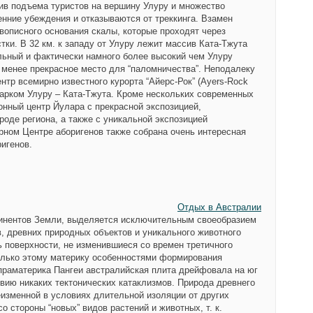
тив подъема туристов на вершину Улуру и множество
енние убеждения и отказываются от треккинга. Взамен
вописного основания скалы, которые проходят через
ки. В 32 км. к западу от Улуру лежит массив Ката-Тжута
ельный и фактически намного более высокий чем Улуру
е менее прекрасное место для “паломничества”. Неподалеку
нтр всемирно известного курорта “Айерс-Рок” (Ayers-Rock
парком Улуру – Ката-Тжута. Кроме нескольких современных
нный центр Йулара с прекрасной экспозицией,
роде региона, а также с уникальной экспозицией
ном Центре аборигенов также собрана очень интересная
ригенов.
Отдых в Австралии
тинентов Земли, выделяется исключительным своеобразием
в, древних природных объектов и уникального животного
 поверхности, не изменившиеся со времен третичного
олько этому материку особенностями формирования
праматерика Пангеи австралийская плита дрейфовала на юг
твию никаких тектонических катаклизмов. Природа древнего
еизменной в условиях длительной изоляции от других
о стороны “новых” видов растений и животных, т. к.