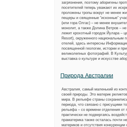
загрязнения, поэтому аборигены про
посетителей теперь уважают их искр
проложены тропы вокруг не менее жи
пещеры и священные “исконные” участ
(или гора Олгас) – не менее внушит
монолит, а также Долина Ветров – н
лежит крохотный городок Йулара – це
Resort), окруженного национальным 
отелей, здесь интересны Информацио
посвященной геологии, истории и при
великолепных фотографий. В Культур
выставка о культуре и искусстве або
Природа Австралии
Австралия, самый маленький из кон
своей природы. Это материк реликто
мира. В рельефе страны сохранились
периода, что связано с присущими т
рельефа – со времени отделения от 
практически не подвергаясь воздейс
праматерика также осталась почти н
материков и отсутствия конкуренции с