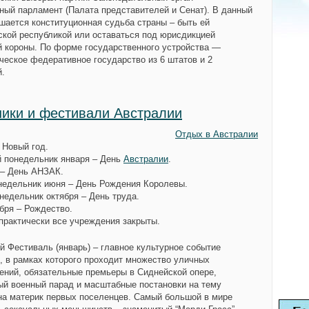
ный парламент (Палата представителей и Сенат). В данный
шается конституционная судьба страны – быть ей
ской республикой или оставаться под юрисдикцией
й короны. По форме государственного устройства —
ческое федеративное государство из 6 штатов и 2
й.
ики и фестивали Австралии
Отдых в Австралии
 Новый год.
 понедельник января – День
Австралии
.
 – День АНЗАК.
недельник июня – День Рождения Королевы.
недельник октября – День труда.
абря – Рождество.
 практически все учреждения закрыты.
й Фестиваль (январь) – главное культурное событие
, в рамках которого проходит множество уличных
ений, обязательные премьеры в Сиднейской опере,
ый военный парад и масштабные постановки на тему
на материк первых поселенцев. Самый большой в мире