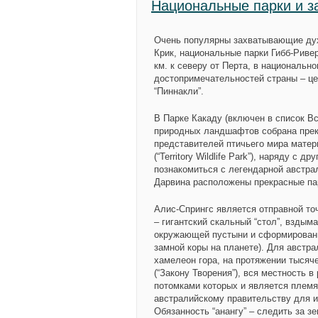
Национальные парки и з
Очень популярны захватывающие дух
Крик, национальные парки Гибб-Риве
км. к северу от Перта, в национальн
достопримечательностей страны – це
“Пиннакли”.
В Парке Какаду (включен в список 
природных ландшафтов собрана прек
представителей птичьего мира матер
(“Territory Wildlife Park”), наряду 
познакомиться с легендарной австрал
Дарвина расположены прекрасные па
Алис-Спрингс является отправной то
– гигантский скальный “стол”, взды
окружающей пустыни и сформированны
замной коры на планете). Для австр
хамелеон гора, на протяжении тысяч
(“Закону Творения”), вся местность 
потомками которых и является племя 
австралийскому правительству для и
Обязанность “анангу” – следить за з