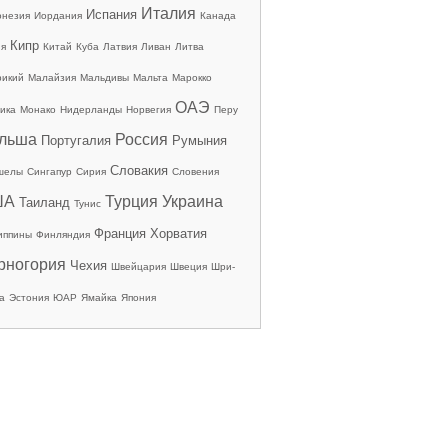
Италия
Испания
онезия
Иордания
Канада
Кипр
ия
Китай
Куба
Латвия
Ливан
Литва
рикий
Малайзия
Мальдивы
Мальта
Марокко
ОАЭ
ика
Монако
Нидерланды
Норвегия
Перу
льша
Россия
Португалия
Румыния
Словакия
шелы
Сингапур
Сирия
Словения
ША
Турция
Украина
Таиланд
Тунис
Франция
Хорватия
иппины
Финляндия
рногория
Чехия
Швейцария
Швеция
Шри-
а
Эстония
ЮАР
Ямайка
Япония