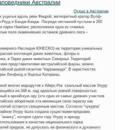
аповедники Австралии
Отдых в Австралии
 ущелья вдоль реки Фицрой, метеоритный кратер Вулф-
р-Роуд и Бандж-Бандж. Посреди песчанной пустыни в 260
ом парке Намбанг, расположена одна из главных
лые поля окаменевших останков древнего леса –
Всемирного Наследия ЮНЕСКО) на территории уникальных
расная коллекция диких животных, флоры и
ика, в Парке диких животных Северных Территорий
с другими представителями австралийской фауны, можно
ийской рыбой-гигантом “барраманди”. В окрестностях
рки Личфилд и Ущелье Катерины.
чкой многих маршрутов к Айерс-Рок -скальный массив Улуру
мающийся на 348 м. над идеально ровной поверхностью
й в архейскую эру (это один из самых древних участков
алийских аборигенов эта меняющая свою окраску как
елетий остается священным местом. Согласно “чукурпа”
в районе Улуру была создана существами-предками,
“анангу”, которое сдало гору Улуру в аренду
спользования в качестве национального парка.
емлей предков, не допускать ее физического и духовного