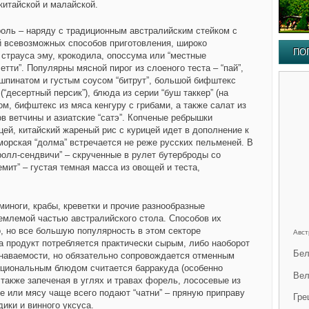
 китайской и малайской.
оль – наряду с традиционным австралийским стейком с
ой всевозможных способов приготовления, широко
ПО
 страуса эму, крокодила, опоссума или “местные
етти”. Популярны мясной пирог из слоеного теста – “пай”,
шпинатом и густым соусом “битрут”, большой бифштекс
” (“десертный персик”), блюда из серии “буш таккер” (на
ом, бифштекс из мяса кенгуру с грибами, а также салат из
в ветчины и азиатские “сатэ”. Копченые ребрышки
ей, китайский жареный рис с курицей идет в дополнение к
морская “долма” встречается не реже русских пельменей. В
ролл-сендвичи” – скрученные в рулет бутерброды со
емит” – густая темная масса из овощей и теста,
миноги, крабы, креветки и прочие разнообразные
емлемой частью австралийского стола. Способов их
, но все большую популярность в этом секторе
Авст
а продукт потребляется практически сырым, либо наоборот
Бел
знаваемости, но обязательно сопровождается отменным
ациональным блюдом считается барракуда (особенно
Вел
также запеченая в углях и травах форель, лососевые из
е или мясу чаще всего подают “чатни” – пряную приправу
Гре
дики и винного уксуса.