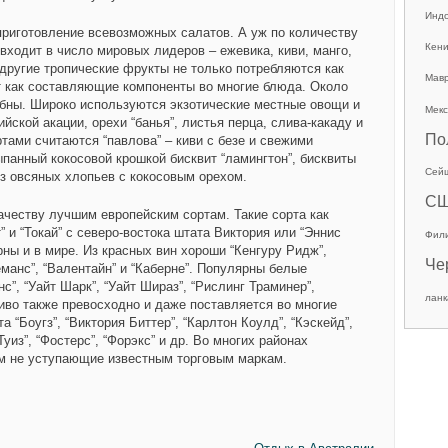
Инд
риготовление всевозможных салатов. А уж по количеству
Кен
 входит в число мировых лидеров – ежевика, киви, манго,
 другие тропические фрукты не только потребляются как
Мав
т как составляющие компоненты во многие блюда. Около
бны. Широко используются экзотические местные овощи и
Мекс
йской акации, орехи “банья”, листья перца, слива-какаду и
По
тами считаются “павлова” – киви с безе и свежими
панный кокосовой крошкой бисквит “ламингтон”, бисквиты
Сей
 из овсяных хлопьев с кокосовым орехом.
С
ачеству лучшим европейским сортам. Такие сорта как
” и “Токай” с северо-востока штата Виктория или “Эннис
Фил
ны и в мире. Из красных вин хороши “Кенгуру Ридж”,
Че
еманс”, “Валентайн” и “Каберне”. Популярны белые
с”, “Уайт Шарк”, “Уайт Шираз”, “Рислинг Траминер”,
ланк
иво также превосходно и даже поставляется во многие
 “Боугз”, “Виктория Биттер”, “Карлтон Коулд”, “Кэскейд”,
“Туиз”, “Фостерс”, “Форэкс” и др. Во многих районах
ем не уступающие известным торговым маркам.