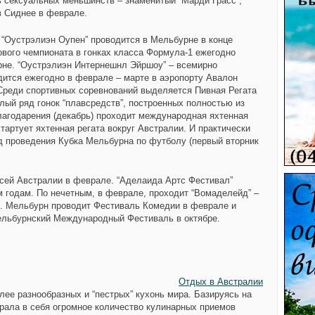
 сексуальных меньшинств – знаменитый “Марди Грасс”,
в Сиднее в феврале.
“Оустрэлиэн Оупен” проводится в Мельбурне в конце
ового чемпионата в гонках класса Формула-1 ежегодно
рне. “Оустрэлиэн Интернешнл Эйршоу” – всемирно
дится ежегодно в феврале – марте в аэропорту Авалон
Среди спортивных соревнований выделяется Пивная Регата
елый ряд гонок “плавсредств”, построенных полностью из
Благодарения (декабрь) проходит международная яхтенная
стартует яхтенная регата вокруг Австралии. И практически
од проведения Кубка Мельбурна по футболу (первый вторник
всей Австралии в феврале. “Аделаида Артс Фестивал”
м годам. По нечетным, в феврале, проходит “Вомаделейд” –
. Мельбурн проводит Фестиваль Комедии в феврале и
льбурнский Международный Фестиваль в октябре.
Отдых в Австралии
лее разнообразных и “пестрых” кухонь мира. Базируясь на
брала в себя огромное количество кулинарных приемов