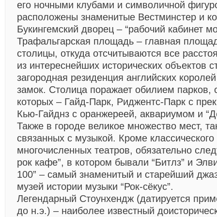
его ночными клубами и символичной фигуро
расположены знаменитые Вестминстер и к
Букингемский дворец – “рабочий кабинет мо
Трафальгарская площадь – главная площад
столицы, откуда отсчитываются все рассто
из интереснейших исторических объектов с
загородная резиденция английских королей
замок. Столица поражает обилием парков, 
которых – Гайд-Парк, Риджентс-Парк с пре
Кью-Гайднз с оранжереей, аквариумом и “Д
Также в городе великое множество мест, та
связанных с музыкой. Кроме классического
многочисленных театров, обязательно след
рок кафе”, в котором бывали “Битлз” и Элв
100” – самый знаменитый и старейший джаз
музей истории музыки “Рок-сёкус”.
Легендарный Стоунхендж (датируется приме
до н.э.) – наиболее известный доисторическ