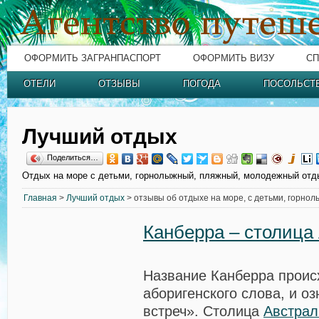
ОФОРМИТЬ ЗАГРАНПАСПОРТ
ОФОРМИТЬ ВИЗУ
СП
ОТЕЛИ
ОТЗЫВЫ
ПОГОДА
ПОСОЛЬСТ
Лучший отдых
Поделиться…
Отдых на море с детьми, горнолыжный, пляжный, молодежный отд
Главная
>
Лучший отдых
> отзывы об отдыхе на море, с детьми, горно
Канберра – столица
Название Канберра проис
аборигенского слова, и о
встреч». Столица
Австрал