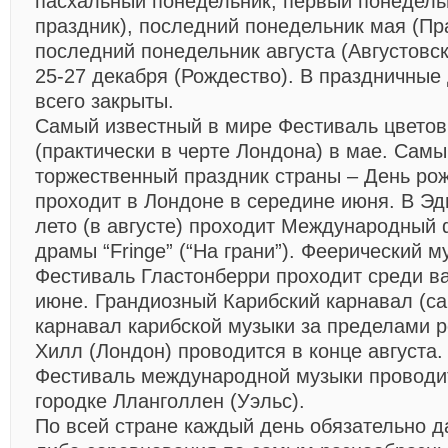
пасхальный понедельник, первый понедель
праздник), последний понедельник мая (Пр
последний понедельник августа (Августовск
25-27 декабря (Рождество). В праздничные
всего закрыты.
Самый известный в мире Фестиваль цветов
(практически в черте Лондона) в мае. Сам
торжественный праздник страны – День ро
проходит в Лондоне в середине июня. В Эд
лето (в августе) проходит Международный 
драмы “Fringe” (“На грани”). Феерический 
Фестиваль Гластонберри проходит среди в
июне. Грандиозный Карибский карнавал (с
карнавал карибской музыки за пределами ре
Хилл (Лондон) проводится в конце августа
Фестиваль международной музыки проводи
городке Лланголлен (Уэльс).
По всей стране каждый день обязательно д