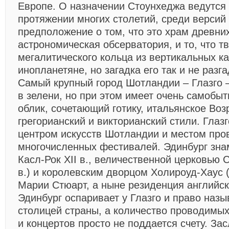
Европе. О назначении Стоунхеджа ведутся
протяжении многих столетий, среди версий
предположение о том, что это храм древних
астрономическая обсерватория, и то, что т
мегалитического кольца из вертикальных к
инопланетяне, но загадка его так и не разга
Самый крупный город Шотландии – Глазго 
в зелени, но при этом имеет очень самобы
облик, сочетающий готику, итальянское Во
грегорианский и викторианский стили. Глазг
центром искусств Шотландии и местом про
многочисленных фестивалей. Эдинбург зна
Касл-Рок XII в., величественной церковью 
в.) и королевским дворцом Холироуд-Хаус
Марии Стюарт, а ныне резиденция английск
Эдинбург оспаривает у Глазго и право назы
столицей страны, а количество проводимы
и концертов просто не поддается счету. За