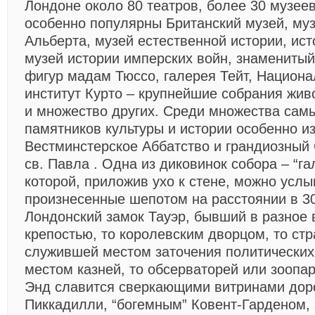
Лондоне около 80 театров, более 30 музеев
особенно популярны Британский музей, муз
Альберта, музей естественной истории, ис
музей истории имперских войн, знамениты
фигур мадам Тюссо, галерея Тейт, Национа
институт Курто – крупнейшие собрания жив
и множество других. Среди множества сам
памятников культуры и истории особенно и
Вестминстерское Аббатство и грандиозный
св. Павла . Одна из диковинок собора – “га
которой, приложив ухо к стене, можно услы
произнесенные шепотом на расстоянии в 30
Лондонский замок Тауэр, бывший в разное 
крепостью, то королевским дворцом, то ст
служившей местом заточения политических
местом казней, то обсерваторей или зоопар
Энд славится сверкающими витринами дор
Пиккадилли, “богемным” Ковент-Гарденом,