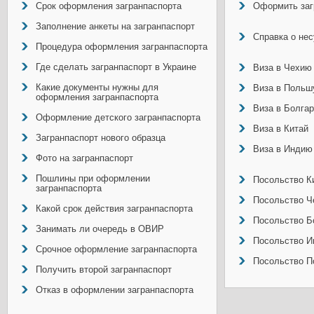
Срок оформления загранпаспорта
Оформить заг
Заполнение анкеты на загранпаспорт
Справка о не
Процедура оформления загранпаспорта
Где сделать загранпаспорт в Украине
Виза в Чехию
Какие документы нужны для
Виза в Польш
оформления загранпаспорта
Виза в Болга
Оформление детского загранпаспорта
Виза в Китай
Загранпаспорт нового образца
Виза в Индию
Фото на загранпаспорт
Пошлины при оформлении
Посольство Ки
загранпаспорта
Посольство Ч
Какой срок действия загранпаспорта
Посольство Б
Занимать ли очередь в ОВИР
Посольство И
Срочное оформление загранпаспорта
Посольство П
Получить второй загранпаспорт
Отказ в оформлении загранпаспорта