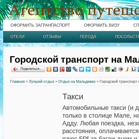
ОФОРМИТЬ ЗАГРАНПАСПОРТ
ОФОРМИТЬ ВИЗУ
СП
ОТЕЛИ
ОТЗЫВЫ
ПОГОДА
ПОСОЛЬСТ
Городской транспорт на М
Поделиться…
Главная
>
Лучший отдых
>
Отдых на Мальдивах
> Городской транспорт
Такси
Автомобильные такси (и д
только в столице Мале, н
Адду. Любая поездка, нез
расстояния, оплачивается
плюс 5Rf за багаж днем и 