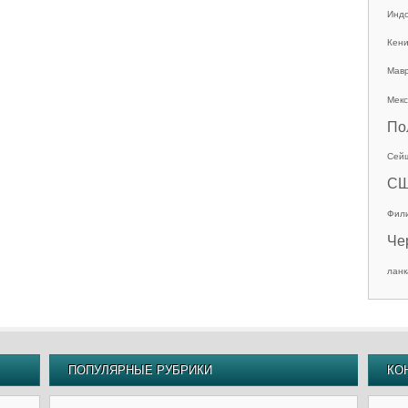
Инд
Кен
Мав
Мекс
По
Сей
С
Фил
Че
ланк
ПОПУЛЯРНЫЕ РУБРИКИ
КО