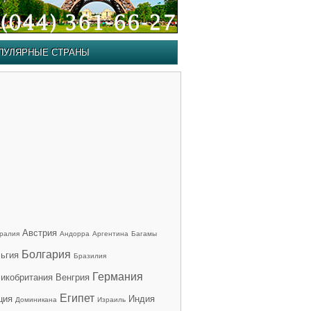
ПУЛЯРНЫЕ СТРАНЫ
Австрия
ралия
Андорра
Аргентина
Багамы
Болгария
ьгия
Бразилия
Германия
икобритания
Венгрия
Египет
ция
Индия
Доминикана
Израиль