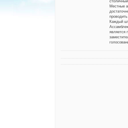
столичный
Местные а
достаточн
проводить
Каждый шт
Ассамблею
является 
заместите
голосован