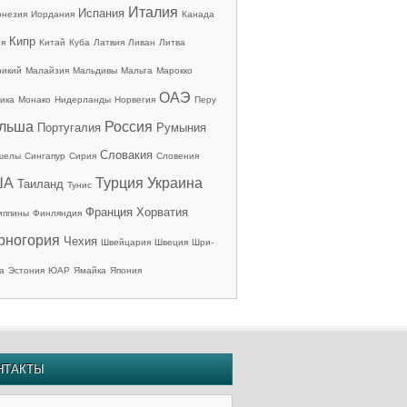
Италия
Испания
онезия
Иордания
Канада
Кипр
ия
Китай
Куба
Латвия
Ливан
Литва
рикий
Малайзия
Мальдивы
Мальта
Марокко
ОАЭ
ика
Монако
Нидерланды
Норвегия
Перу
льша
Россия
Португалия
Румыния
Словакия
шелы
Сингапур
Сирия
Словения
ША
Турция
Украина
Таиланд
Тунис
Франция
Хорватия
иппины
Финляндия
рногория
Чехия
Швейцария
Швеция
Шри-
а
Эстония
ЮАР
Ямайка
Япония
НТАКТЫ