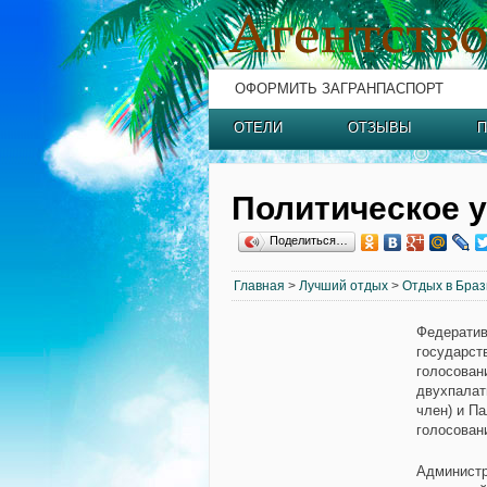
ОФОРМИТЬ ЗАГРАНПАСПОРТ
ОТЕЛИ
ОТЗЫВЫ
П
Политическое 
Поделиться…
Главная
>
Лучший отдых
>
Отдых в Бра
Федератив
государст
голосован
двухпалат
член) и П
голосован
Администр