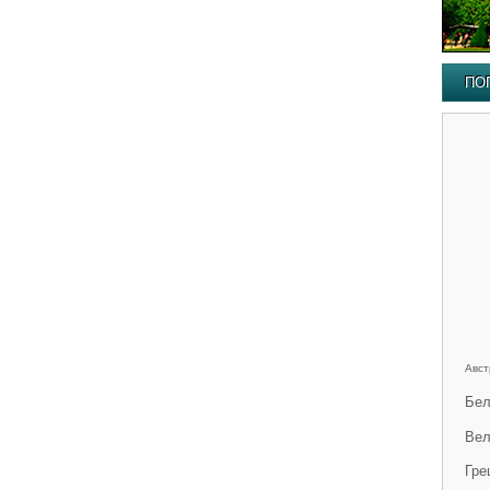
ПО
Авст
Бел
Вел
Гре