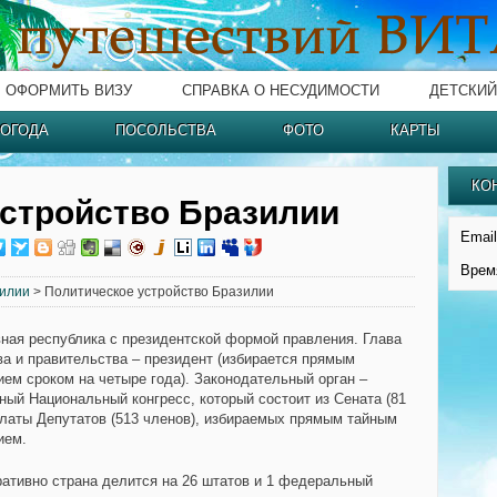
ОФОРМИТЬ ВИЗУ
СПРАВКА О НЕСУДИМОСТИ
ДЕТСКИЙ
ОГОДА
ПОСОЛЬСТВА
ФОТО
КАРТЫ
КО
устройство Бразилии
Email
Врем
зилии
> Политическое устройство Бразилии
ная республика с президентской формой правления. Глава
ва и правительства – президент (избирается прямым
ием сроком на четыре года). Законодательный орган –
ный Национальный конгресс, который состоит из Сената (81
алаты Депутатов (513 членов), избираемых прямым тайным
ием.
ативно страна делится на 26 штатов и 1 федеральный