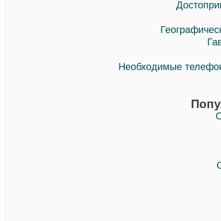
Достопри
Географичес
Га
Необходимые телефон
Попу
О