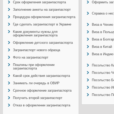
Срок оформления загранпаспорта
Оформить заг
Заполнение анкеты на загранпаспорт
Справка о не
Процедура оформления загранпаспорта
Где сделать загранпаспорт в Украине
Виза в Чехию
Какие документы нужны для
Виза в Польш
оформления загранпаспорта
Виза в Болга
Оформление детского загранпаспорта
Виза в Китай
Загранпаспорт нового образца
Виза в Индию
Фото на загранпаспорт
Пошлины при оформлении
Посольство Ки
загранпаспорта
Посольство Ч
Какой срок действия загранпаспорта
Посольство Б
Занимать ли очередь в ОВИР
Посольство И
Срочное оформление загранпаспорта
Посольство П
Получить второй загранпаспорт
Отказ в оформлении загранпаспорта