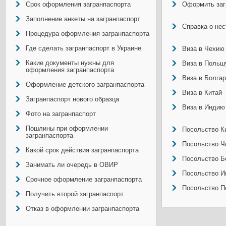
Срок оформления загранпаспорта
Оформить заг
Заполнение анкеты на загранпаспорт
Справка о не
Процедура оформления загранпаспорта
Где сделать загранпаспорт в Украине
Виза в Чехию
Какие документы нужны для
Виза в Польш
оформления загранпаспорта
Виза в Болга
Оформление детского загранпаспорта
Виза в Китай
Загранпаспорт нового образца
Виза в Индию
Фото на загранпаспорт
Пошлины при оформлении
Посольство Ки
загранпаспорта
Посольство Ч
Какой срок действия загранпаспорта
Посольство Б
Занимать ли очередь в ОВИР
Посольство И
Срочное оформление загранпаспорта
Посольство П
Получить второй загранпаспорт
Отказ в оформлении загранпаспорта