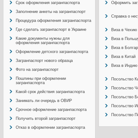
Срок оформления загранпаспорта
Оформить заг
Заполнение анкеты на загранпаспорт
Справка о не
Процедура оформления загранпаспорта
Где сделать загранпаспорт в Украине
Виза в Чехию
Какие документы нужны для
Виза в Польш
оформления загранпаспорта
Виза в Болга
Оформление детского загранпаспорта
Виза в Китай
Загранпаспорт нового образца
Виза в Индию
Фото на загранпаспорт
Пошлины при оформлении
Посольство Ки
загранпаспорта
Посольство Ч
Какой срок действия загранпаспорта
Посольство Б
Занимать ли очередь в ОВИР
Посольство И
Срочное оформление загранпаспорта
Посольство П
Получить второй загранпаспорт
Отказ в оформлении загранпаспорта