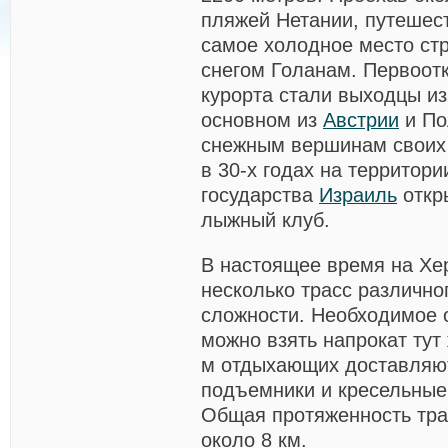
пляжей Нетании, путешес
самое холодное место ст
снегом Голанам. Первоот
курорта стали выходцы из
основном из
Австрии
и По
снежным вершинам своих 
в 30-х годах на территор
государства
Израиль
откр
лыжный клуб.
В настоящее время на Хе
несколько трасс различно
сложности. Необходимое 
можно взять напрокат тут
м отдыхающих доставляю
подъемники и кресельные
Общая протяженность тра
около 8 км.