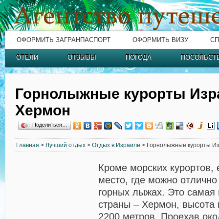
ОФОРМИТЬ ЗАГРАНПАСПОРТ
ОФОРМИТЬ ВИЗУ
СП
ОТЕЛИ
ОТЗЫВЫ
ПОГОДА
ПОСОЛЬСТ
Горнолыжные курорты Изр
Хермон
Поделиться…
Главная
>
Лучший отдых
>
Отдых в Израиле
> Горнолыжные курорты Из
Кроме морских курортов, 
место, где можно отлично
горных лыжах. Это самая 
страны – Хермон, высота 
2200 метров. Проехав око