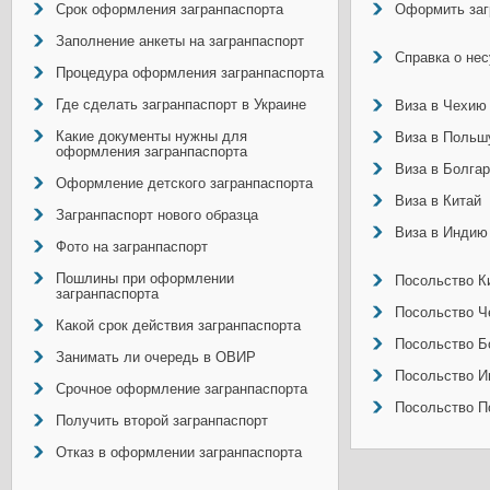
Срок оформления загранпаспорта
Оформить заг
Заполнение анкеты на загранпаспорт
Справка о не
Процедура оформления загранпаспорта
Где сделать загранпаспорт в Украине
Виза в Чехию
Какие документы нужны для
Виза в Польш
оформления загранпаспорта
Виза в Болга
Оформление детского загранпаспорта
Виза в Китай
Загранпаспорт нового образца
Виза в Индию
Фото на загранпаспорт
Пошлины при оформлении
Посольство Ки
загранпаспорта
Посольство Ч
Какой срок действия загранпаспорта
Посольство Б
Занимать ли очередь в ОВИР
Посольство И
Срочное оформление загранпаспорта
Посольство П
Получить второй загранпаспорт
Отказ в оформлении загранпаспорта