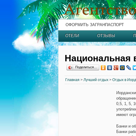
ОФОРМИТЬ ЗАГРАНПАСПОРТ
ОТЕЛИ
ОТЗЫВЫ
П
Национальная 
Поделиться…
Главная
>
Лучший отдых
>
Отдых в Иор
Иордански
обращении 
0,5, 1, 5,
употреблен
имеют огр
Банки и о
Банки рабо