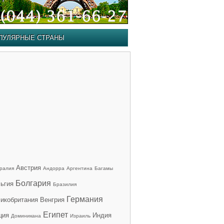
ПУЛЯРНЫЕ СТРАНЫ
Австрия
ралия
Андорра
Аргентина
Багамы
Болгария
ьгия
Бразилия
Германия
икобритания
Венгрия
Египет
ция
Индия
Доминикана
Израиль