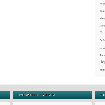
Инд
Кен
Мав
Мекс
По
Сей
С
Фил
Че
ланк
ПОПУЛЯРНЫЕ РУБРИКИ
КО