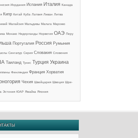
Италия
Испания
онезия
Иордания
Канада
Кипр
ия
Китай
Куба
Латвия
Ливан
Литва
рикий
Малайзия
Мальдивы
Мальта
Марокко
ОАЭ
ика
Монако
Нидерланды
Норвегия
Перу
льша
Россия
Португалия
Румыния
Словакия
шелы
Сингапур
Сирия
Словения
ША
Турция
Украина
Таиланд
Тунис
Франция
Хорватия
иппины
Финляндия
рногория
Чехия
Швейцария
Швеция
Шри-
а
Эстония
ЮАР
Ямайка
Япония
НТАКТЫ