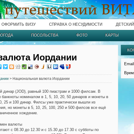
ОФОРМИТЬ ВИЗУ
СПРАВКА О НЕСУДИМОСТИ
ДЕТСКИЙ
ОГОДА
ПОСОЛЬСТВА
ФОТО
КАРТЫ
КО
валюта Иордании
Email
Врем
дании
> Национальная валюта Иордании
й динар (JOD), равный 100 пиастрам и 1000 филсам. В
банкноты номиналом в 1, 5, 10, 20, 50 динаров и монеты в
 10, 25 и 100 динар. Филсы уже практически вышли из
ия, но монеты в 5, 10, 25, 100, 250 и 500 филсов все ещё
аниченное хождение.
бмен валюты
тают с 08.30 до 12.30 и с 15.30 до 17.30 с субботы по