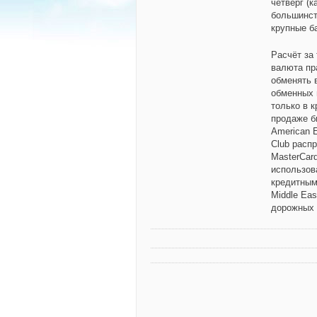
четверг (
большинств
крупные б
Расчёт за
валюта пр
обменять 
обменных 
только в к
продаже б
American E
Club расп
MasterCar
использов
кредитными
Middle Ea
дорожных 