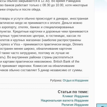
кассы обычно закрываются в 12.30). Во время Рамадана
о банков работает только с 08.30 до 10.00, хотя некоторые
анки открыты и после обеда.
 товары и услуги обычно происходит в динарах, иностранная
актически нигде не принимается к оплате. Деньги можно
в аэропорту, отелях, банках и специализированных
пунктах. Кредитные карточки и дорожные чеки принимаются
рупных туристических центрах, в гостиницах, кассах по
илетов и крупных магазинах (наиболее распространены
xpress и Visa – принимаются практически везде, Dinners
ространен менее широко, обналичивание карточек
d также часто затруднено, поэтому их лучше не
ать). Во внутренних районах страны расплатиться
 картами практически невозможно. British Bank of the
st принимает еврочеки. Комиссия на обналичивание
чеков обычно составляет 5 динар независимо от суммы.
Рубрика:
Отдых в Иордании
Статьи по теме:
Климат Иордании
Национальная валюта Иордании
Религия Иордании