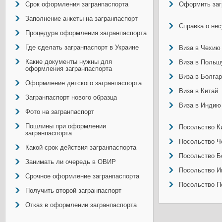
Срок оформления загранпаспорта
Оформить заг
Заполнение анкеты на загранпаспорт
Справка о не
Процедура оформления загранпаспорта
Где сделать загранпаспорт в Украине
Виза в Чехию
Какие документы нужны для
Виза в Польш
оформления загранпаспорта
Виза в Болга
Оформление детского загранпаспорта
Виза в Китай
Загранпаспорт нового образца
Виза в Индию
Фото на загранпаспорт
Пошлины при оформлении
Посольство Ки
загранпаспорта
Посольство Ч
Какой срок действия загранпаспорта
Посольство Б
Занимать ли очередь в ОВИР
Посольство И
Срочное оформление загранпаспорта
Посольство П
Получить второй загранпаспорт
Отказ в оформлении загранпаспорта