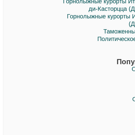
Горнолыжные курорты Ит
ди-Касторцца (
Горнолыжные курорты И
(
Таможенны
Политическо
Попу
О