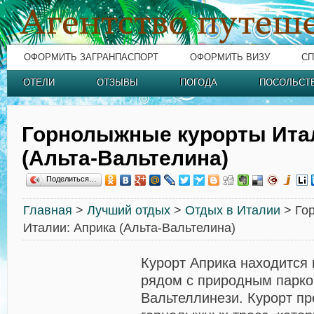
ОФОРМИТЬ ЗАГРАНПАСПОРТ
ОФОРМИТЬ ВИЗУ
СП
ОТЕЛИ
ОТЗЫВЫ
ПОГОДА
ПОСОЛЬСТ
Горнолыжные курорты Ита
(Альта-Вальтелина)
Поделиться…
Главная
>
Лучший отдых
>
Отдых в Италии
> Го
Италии: Априка (Альта-Вальтелина)
Курорт Априка находится 
рядом с природным парк
Вальтеллинези. Курорт пр