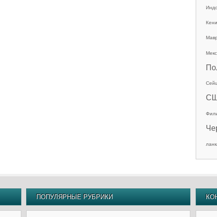
Инд
Кен
Мав
Мекс
По
Сей
С
Фил
Че
ланк
ПОПУЛЯРНЫЕ РУБРИКИ
КО