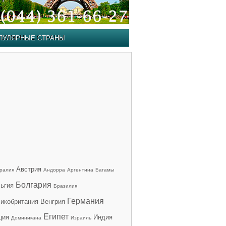
ПУЛЯРНЫЕ СТРАНЫ
Австрия
ралия
Андорра
Аргентина
Багамы
Болгария
ьгия
Бразилия
Германия
икобритания
Венгрия
Египет
ция
Индия
Доминикана
Израиль