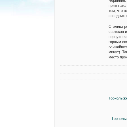
Червиния,
притягате
том, что в
соседних 
Столица р
светская 
первую оч
горным ск
ближайшег
минут). Т
место про
Горнолыжн
Горнолы