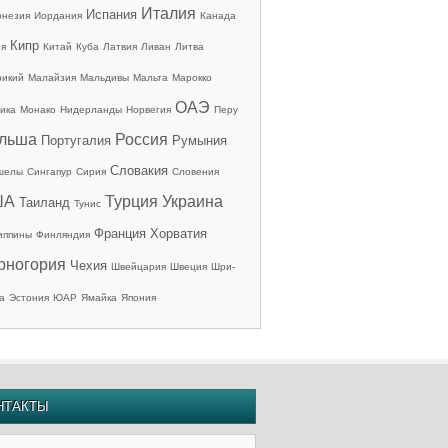
Италия
Испания
онезия
Иордания
Канада
Кипр
ия
Китай
Куба
Латвия
Ливан
Литва
рикий
Малайзия
Мальдивы
Мальта
Марокко
ОАЭ
ика
Монако
Нидерланды
Норвегия
Перу
льша
Россия
Португалия
Румыния
Словакия
шелы
Сингапур
Сирия
Словения
ША
Турция
Украина
Таиланд
Тунис
Франция
Хорватия
иппины
Финляндия
рногория
Чехия
Швейцария
Швеция
Шри-
а
Эстония
ЮАР
Ямайка
Япония
НТАКТЫ