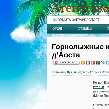
ОФОРМИТЬ ЗАГРАНПАСПОРТ
ОТЕЛИ
ОТЗЫВЫ
П
Горнолыжные к
д’Аоста
Поделиться…
Главная
>
Лучший отдых
>
Отдых в Ита
Регион Ва
Италии
, н
высоченные
(Monte Ros
В этом ре