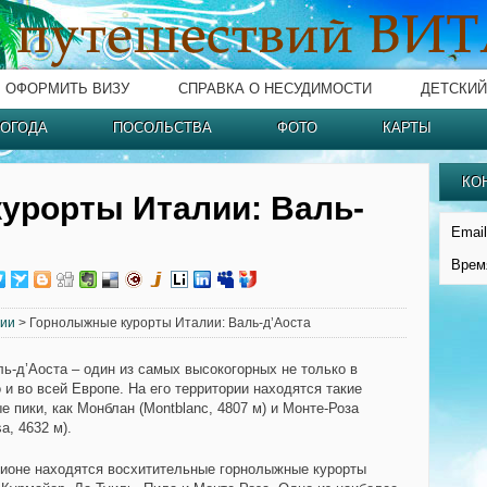
ОФОРМИТЬ ВИЗУ
СПРАВКА О НЕСУДИМОСТИ
ДЕТСКИЙ
ОГОДА
ПОСОЛЬСТВА
ФОТО
КАРТЫ
КО
урорты Италии: Валь-
Email
Врем
лии
> Горнолыжные курорты Италии: Валь-д’Аоста
ль-д’Аоста – один из самых высокогорных не только в
о и во всей Европе. На его территории находятся такие
 пики, как Монблан (Montblanc, 4807 м) и Монте-Роза
a, 4632 м).
гионе находятся восхитительные горнолыжные курорты