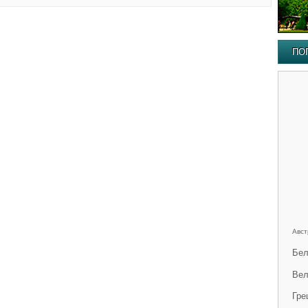
ПО
Авст
Бел
Вел
Гре