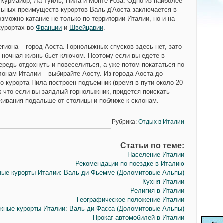
 Курмайор, Ла-Туиль, Пила и Монте-Роза. Одно из наиболее
льных преимуществ курортов Валь-д’Аоста заключается в
озможно катание не только по территории Италии, но и на
курортах во
Франции
и
Швейцарии
.
егиона – город Аоста. Горнолыжных спусков здесь нет, зато
и ночная жизнь бьет ключом. Поэтому если вы едете в
ередь отдохнуть и повеселиться, а уже потом покататься по
лонам Италии – выбирайте Аосту. Из города Аоста до
о курорта Пила построен подъемник (время в пути около 20
ак что если вы заядлый горнолыжник, придется поискать
живания подальше от столицы и поближе к склонам.
Рубрика:
Отдых в Италии
Статьи по теме:
Население Италии
Рекомендации по поездке в Италию
ые курорты Италии: Валь-ди-Фьемме (Доломитовые Альпы)
Кухня Италии
Религия в Италии
Географическое положение Италии
жные курорты Италии: Валь-ди-Фасса (Доломитовые Альпы)
Прокат автомобилей в Италии