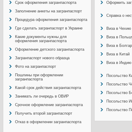
Срок оформления загранпаспорта
Оформить заг
Заполнение анкеты на загранпаспорт
Справка о не
Процедура оформления загранпаспорта
Где сделать загранпаспорт в Украине
Виза в Чехию
Какие документы нужны для
Виза в Польш
оформления загранпаспорта
Виза в Болга
Оформление детского загранпаспорта
Виза в Китай
Загранпаспорт нового образца
Виза в Индию
Фото на загранпаспорт
Пошлины при оформлении
Посольство Ки
загранпаспорта
Посольство Ч
Какой срок действия загранпаспорта
Посольство Б
Занимать ли очередь в ОВИР
Посольство И
Срочное оформление загранпаспорта
Посольство П
Получить второй загранпаспорт
Отказ в оформлении загранпаспорта