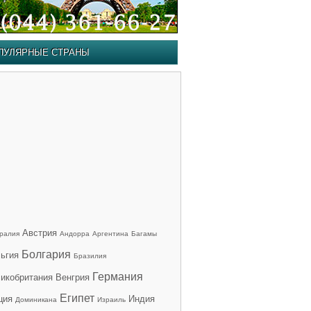
ПУЛЯРНЫЕ СТРАНЫ
Австрия
ралия
Андорра
Аргентина
Багамы
Болгария
ьгия
Бразилия
Германия
икобритания
Венгрия
Египет
ция
Индия
Доминикана
Израиль