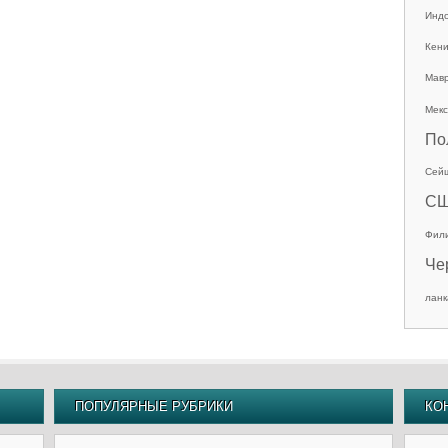
Инд
Кен
Мав
Мекс
По
Сей
С
Фил
Че
ланк
ПОПУЛЯРНЫЕ РУБРИКИ
КО