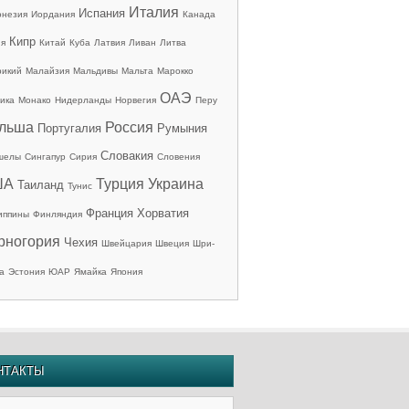
Италия
Испания
онезия
Иордания
Канада
Кипр
ия
Китай
Куба
Латвия
Ливан
Литва
рикий
Малайзия
Мальдивы
Мальта
Марокко
ОАЭ
ика
Монако
Нидерланды
Норвегия
Перу
льша
Россия
Португалия
Румыния
Словакия
шелы
Сингапур
Сирия
Словения
ША
Турция
Украина
Таиланд
Тунис
Франция
Хорватия
иппины
Финляндия
рногория
Чехия
Швейцария
Швеция
Шри-
а
Эстония
ЮАР
Ямайка
Япония
НТАКТЫ