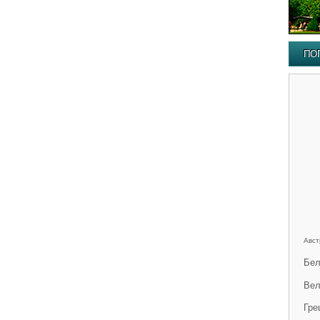
ПО
Авст
Бел
Вел
Гре