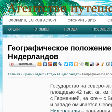
ОФОРМИТЬ ЗАГРАНПАСПОРТ
ОФОРМИТЬ ВИЗУ
СП
ОТЕЛИ
ОТЗЫВЫ
ПОГОДА
ПОСОЛЬСТ
Географическое положение
Нидерландов
Поделиться…
Главная
>
Лучший отдых
>
Отдых в Нидерландах
> Географическое по
Государство на северо-з
площадью 42 тыс. кв. км. 
с Германией, на юге – с Б
и западе омывается Севе
Нидерланды
– равнинная 