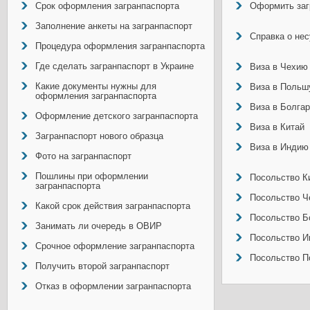
Срок оформления загранпаспорта
Оформить заг
Заполнение анкеты на загранпаспорт
Справка о не
Процедура оформления загранпаспорта
Где сделать загранпаспорт в Украине
Виза в Чехию
Какие документы нужны для
Виза в Польш
оформления загранпаспорта
Виза в Болга
Оформление детского загранпаспорта
Виза в Китай
Загранпаспорт нового образца
Виза в Индию
Фото на загранпаспорт
Пошлины при оформлении
Посольство Ки
загранпаспорта
Посольство Ч
Какой срок действия загранпаспорта
Посольство Б
Занимать ли очередь в ОВИР
Посольство И
Срочное оформление загранпаспорта
Посольство П
Получить второй загранпаспорт
Отказ в оформлении загранпаспорта