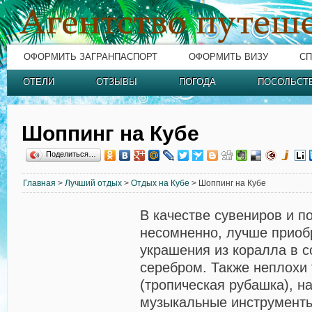
ОФОРМИТЬ ЗАГРАНПАСПОРТ
ОФОРМИТЬ ВИЗУ
СП
ОТЕЛИ
ОТЗЫВЫ
ПОГОДА
ПОСОЛЬСТ
Шоппинг на Кубе
Поделиться…
Главная
>
Лучший отдых
>
Отдых на Кубе
> Шоппинг на Кубе
В качестве сувениров и п
несомненно, лучше приоб
украшения из коралла в с
серебром. Также неплохи 
(тропическая рубашка), 
музыкальные инструменты