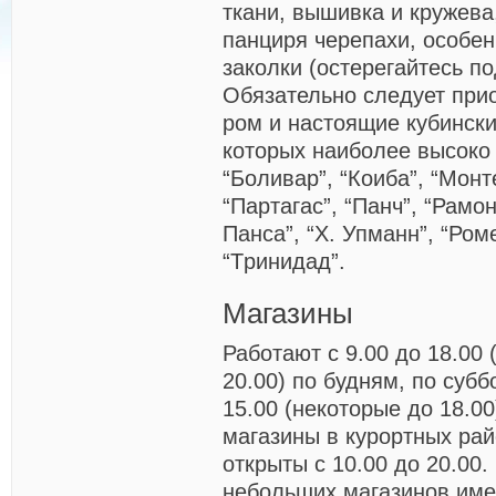
ткани, вышивка и кружева
панциря черепахи, особен
заколки (остерегайтесь по
Обязательно следует при
ром и настоящие кубински
которых наиболее высоко
“Боливар”, “Коиба”, “Mонт
“Партагас”, “Панч”, “Рамо
Панса”, “Х. Упманн”, “Ром
“Tринидад”.
Магазины
Работают с 9.00 до 18.00 
20.00) по будням, по субб
15.00 (некоторые до 18.0
магазины в курортных ра
открыты с 10.00 до 20.00
небольших магазинов име