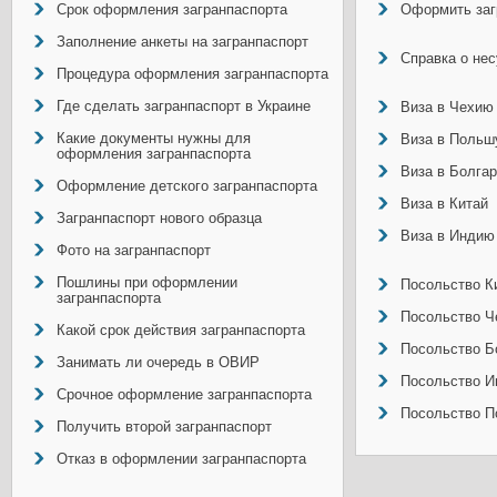
Срок оформления загранпаспорта
Оформить заг
Заполнение анкеты на загранпаспорт
Справка о не
Процедура оформления загранпаспорта
Где сделать загранпаспорт в Украине
Виза в Чехию
Какие документы нужны для
Виза в Польш
оформления загранпаспорта
Виза в Болга
Оформление детского загранпаспорта
Виза в Китай
Загранпаспорт нового образца
Виза в Индию
Фото на загранпаспорт
Пошлины при оформлении
Посольство Ки
загранпаспорта
Посольство Ч
Какой срок действия загранпаспорта
Посольство Б
Занимать ли очередь в ОВИР
Посольство И
Срочное оформление загранпаспорта
Посольство П
Получить второй загранпаспорт
Отказ в оформлении загранпаспорта