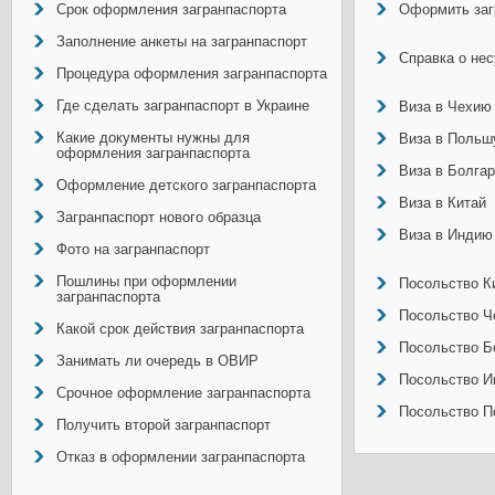
Срок оформления загранпаспорта
Оформить заг
Заполнение анкеты на загранпаспорт
Справка о не
Процедура оформления загранпаспорта
Где сделать загранпаспорт в Украине
Виза в Чехию
Какие документы нужны для
Виза в Польш
оформления загранпаспорта
Виза в Болга
Оформление детского загранпаспорта
Виза в Китай
Загранпаспорт нового образца
Виза в Индию
Фото на загранпаспорт
Пошлины при оформлении
Посольство Ки
загранпаспорта
Посольство Ч
Какой срок действия загранпаспорта
Посольство Б
Занимать ли очередь в ОВИР
Посольство И
Срочное оформление загранпаспорта
Посольство П
Получить второй загранпаспорт
Отказ в оформлении загранпаспорта