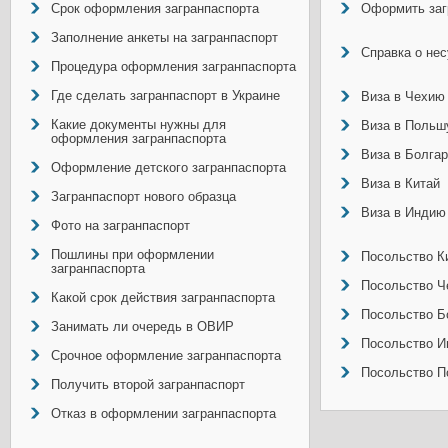
Срок оформления загранпаспорта
Оформить заг
Заполнение анкеты на загранпаспорт
Справка о не
Процедура оформления загранпаспорта
Где сделать загранпаспорт в Украине
Виза в Чехию
Какие документы нужны для
Виза в Польш
оформления загранпаспорта
Виза в Болга
Оформление детского загранпаспорта
Виза в Китай
Загранпаспорт нового образца
Виза в Индию
Фото на загранпаспорт
Пошлины при оформлении
Посольство Ки
загранпаспорта
Посольство Ч
Какой срок действия загранпаспорта
Посольство Б
Занимать ли очередь в ОВИР
Посольство И
Срочное оформление загранпаспорта
Посольство П
Получить второй загранпаспорт
Отказ в оформлении загранпаспорта