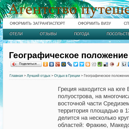
ОФОРМИТЬ ЗАГРАНПАСПОРТ
ОФОРМИТЬ ВИЗУ
СП
ОТЕЛИ
ОТЗЫВЫ
ПОГОДА
ПОСОЛЬСТ
Географическое положение
Поделиться…
Главная
>
Лучший отдых
>
Отдых в Греции
> Географическое положени
Греция находится на юге 
полуострова, на многочис
восточной части Средизем
территория площадью в 13
делится на несколько кру
областей: Фракию, Макед