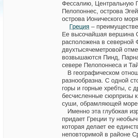
Фессалию, Центральную 
Пелопоннес, острова Эгей
острова Ионического моря
Греция
– преимуществен
Ее высочайшая вершина 
расположена в северной 
двухтысячеметровой отме
возвышаются Пинд, Парна
севере Пелопоннеса и Тай
В географическом отнош
разнообразна. С одной ст
горы и горные хребты, с д
бесчисленные сюрпризы 
суши, обрамляющей море
Именно эта глубокая изр
придает Греции ту необыч
которая делает ее единст
неповторимой в районе С