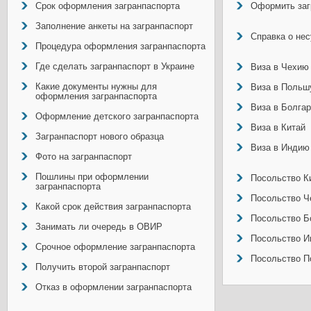
Срок оформления загранпаспорта
Оформить заг
Заполнение анкеты на загранпаспорт
Справка о не
Процедура оформления загранпаспорта
Где сделать загранпаспорт в Украине
Виза в Чехию
Какие документы нужны для
Виза в Польш
оформления загранпаспорта
Виза в Болга
Оформление детского загранпаспорта
Виза в Китай
Загранпаспорт нового образца
Виза в Индию
Фото на загранпаспорт
Пошлины при оформлении
Посольство Ки
загранпаспорта
Посольство Ч
Какой срок действия загранпаспорта
Посольство Б
Занимать ли очередь в ОВИР
Посольство И
Срочное оформление загранпаспорта
Посольство П
Получить второй загранпаспорт
Отказ в оформлении загранпаспорта