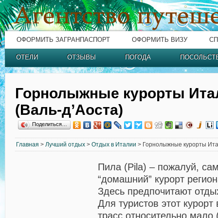
ОФОРМИТЬ ЗАГРАНПАСПОРТ
ОФОРМИТЬ ВИЗУ
СП
ОТЕЛИ
ОТЗЫВЫ
ПОГОДА
ПОСОЛЬСТ
Горнолыжные курорты Ита
(Валь-д’Аоста)
Поделиться…
Главная
>
Лучший отдых
>
Отдых в Италии
> Горнолыжные курорты Итал
Пила (Pila) – пожалуй, с
“домашний” курорт регион
Здесь предпочитают отды
Для туристов этот курорт
трасс относительно мало (