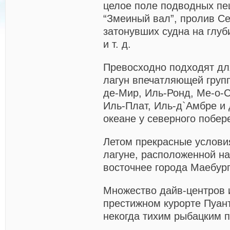
целое поле подводных пе
“Змеиный вал”, пролив Се
затонувших судна на глуби
и т. д.
Превосходно подходят дл
лагун впечатляющей груп
де-Мир, Иль-Ронд, Ме-о-С
Иль-Плат, Иль-д`Амбре и 
океане у северного побе
Летом прекрасные услови
лагуне, расположенной на
восточнее города Маебург
Множество дайв-центров 
престижном курорте Пуан
некогда тихим рыбацким 