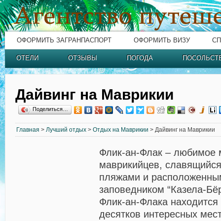
ОФОРМИТЬ ЗАГРАНПАСПОРТ
ОФОРМИТЬ ВИЗУ
СП
ОТЕЛИ
ОТЗЫВЫ
ПОГОДА
ПОСОЛЬСТ
Дайвинг на Маврикии
Поделиться…
Главная
>
Лучший отдых
>
Отдых на Маврикии
> Дайвинг на Маврикии
Флик-ан-Флак – любимое 
маврикийцев, славящийс
пляжами и расположенны
заповедником “Казела-Бёр
Флик-ан-Флака находится
десятков интересных мест