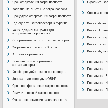
Срок оформления загранпаспорта
Оформить заг
Заполнение анкеты на загранпаспорт
Справка о не
Процедура оформления загранпаспорта
Где сделать загранпаспорт в Украине
Виза в Чехию
Какие документы нужны для
Виза в Польш
оформления загранпаспорта
Виза в Болга
Оформление детского загранпаспорта
Виза в Китай
Загранпаспорт нового образца
Виза в Индию
Фото на загранпаспорт
Пошлины при оформлении
Посольство Ки
загранпаспорта
Посольство Ч
Какой срок действия загранпаспорта
Посольство Б
Занимать ли очередь в ОВИР
Посольство И
Срочное оформление загранпаспорта
Посольство П
Получить второй загранпаспорт
Отказ в оформлении загранпаспорта