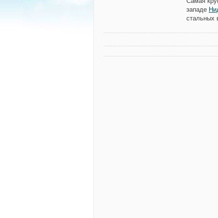
Самая кру
западе
Ни
стальных 