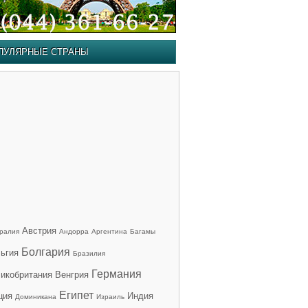
ПУЛЯРНЫЕ СТРАНЫ
Австрия
ралия
Андорра
Аргентина
Багамы
Болгария
ьгия
Бразилия
Германия
икобритания
Венгрия
Египет
ция
Индия
Доминикана
Израиль