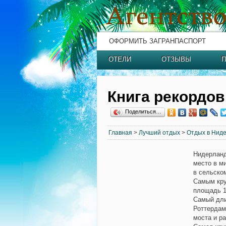
ОФОРМИТЬ ЗАГРАНПАСПОРТ
ОТЕЛИ
ОТЗЫВЫ
П
Книга рекордо
Поделиться…
Главная
>
Лучший отдых
>
Отдых в Нид
Нидерланд
место в м
в сельско
Самым кру
площадь 1
Самый дли
Роттердам
моста и р