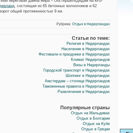
пная береговая дамба мира –
Оостершельдедам
на юго-
дерланд
, состоящая из 65 бетонных волноломов и 62
ворот общей протяженностью 9 км.
Рубрика:
Отдых в Нидерландах
Статьи по теме:
Религия в Нидерландах
Население в Нидерландах
Фестивали и праздники в Нидерландах
Климат Нидерландов
Визы в Нидерланды
Городской транспорт в Нидерландах
Шоппинг в Нидерландах
Амстердам – столица Нидерландов
Таможенные правила в Нидерландах
Развлечения в Нидерландах
Популярные страны
Отдых на Мальдивах
Отдых в Болгарии
Отдых на Кубе
Отдых в Греции