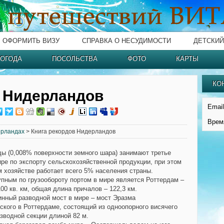
ОФОРМИТЬ ВИЗУ
СПРАВКА О НЕСУДИМОСТИ
ДЕТСКИЙ
ОГОДА
ПОСОЛЬСТВА
ФОТО
КАРТЫ
КО
в Нидерландов
Email
Врем
ерландах
> Книга рекордов Нидерландов
ы (0,008% поверхности земного шара) занимают третье
ире по экспорту сельскохозяйственной продукции, при этом
м хозяйстве работает всего 5% населения страны.
пным по грузообороту портом в мире является Роттердам –
00 кв. км, общая длина причалов – 122,3 км.
нный разводной мост в мире –
мост Эразма
ского
в Роттердаме, состоящий из одноопорного висячего
азводной секции длиной 82 м.