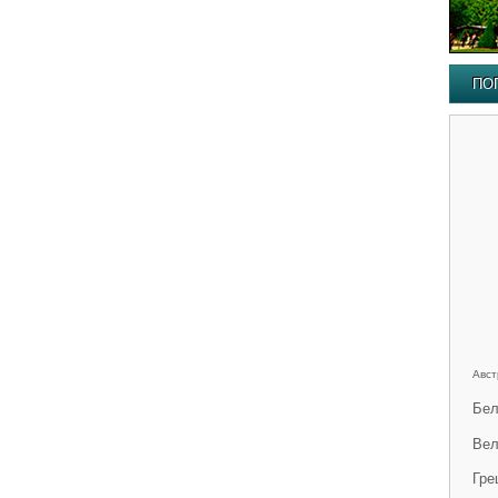
ПО
Авст
Бел
Вел
Гре