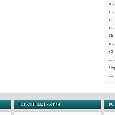
Инд
Кен
Мав
Мекс
По
Сей
С
Фил
Че
ланк
ПОПУЛЯРНЫЕ РУБРИКИ
КО