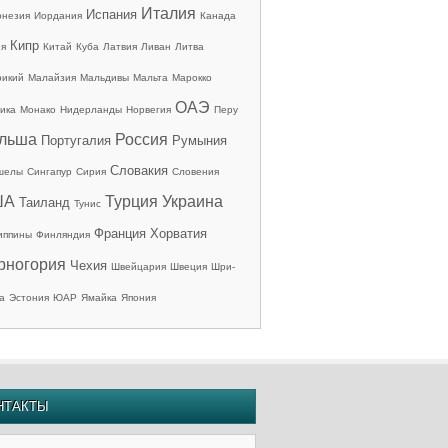
Италия
Испания
онезия
Иордания
Канада
Кипр
ия
Китай
Куба
Латвия
Ливан
Литва
рикий
Малайзия
Мальдивы
Мальта
Марокко
ОАЭ
ика
Монако
Нидерланды
Норвегия
Перу
льша
Россия
Португалия
Румыния
Словакия
шелы
Сингапур
Сирия
Словения
ША
Турция
Украина
Таиланд
Тунис
Франция
Хорватия
иппины
Финляндия
рногория
Чехия
Швейцария
Швеция
Шри-
а
Эстония
ЮАР
Ямайка
Япония
НТАКТЫ